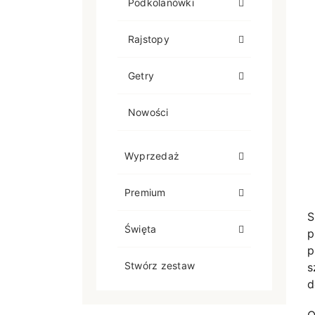
Podkolanówki
Rajstopy
Getry
Nowości
Wyprzedaż
Premium
S
Święta
p
p
Stwórz zestaw
s
d