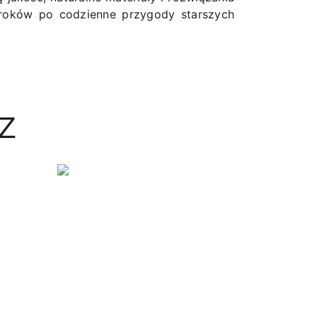
roków po codzienne przygody starszych
Z