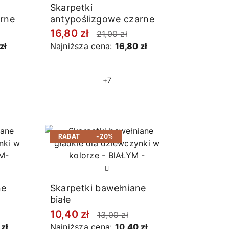
Skarpetki
rne
antypoślizgowe czarne
16,80 zł
21,00 zł
zł
Najniższa cena:
16,80 zł
+7
RABAT
-20%
ne
Skarpetki bawełniane
białe
10,40 zł
13,00 zł
zł
Najniższa cena:
10,40 zł