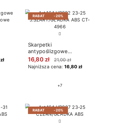
RABAT
-20%
Skarpetki
antypoślizgowe
jasnoszare
16,80 zł
zł
21,00 zł
Najniższa cena:
16,80 zł
+7
RABAT
-20%