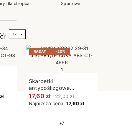
ry dla chłopca
Sportowe
Antypoś
e
AŻ:
CI
RABAT
-20%
Skarpetki
antypoślizgowe
jasnoszare
17,60 zł
zł
22,00 zł
Najniższa cena:
17,60 zł
+7