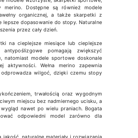
ne modele wzorzyste, skarpetki sportowe,
ny merino. Dostępne są również modele
ełny organicznej, a także skarpetki z
e lepsze dopasowanie do stopy. Naturalne
zenia przez cały dzień.
i na cieplejsze miesiące lub cieplejsze
 antypoślizgowe pomagają zwiększyć
, natomiast modele sportowe doskonale
ej aktywności. Wełna merino zapewnia
e odprowadza wilgoć, dzięki czemu stopy
wykończeniem, trwałością oraz wygodnym
ściwym miejscu bez nadmiernego ucisku, a
j wygląd nawet po wielu praniach. Bogata
sować odpowiedni model zarówno dla
 jakość, naturalne materiały i rozwiązania