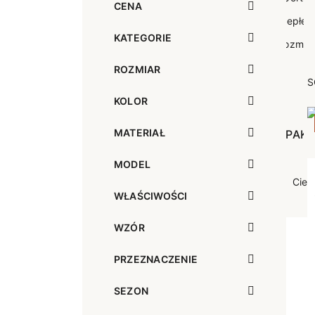
CENA
Sportowe
Ciepłe
Anty
KATEGORIE
Antypoślizgowe
Rozmiar
Do s
Ciepłe
Ciep
ROZMIAR
S
KOLOR
RAJSTOPY
GE
MATERIAŁ
OPAK
Ciepłe
Jedn
Wzo
MODEL
Ciep
WŁAŚCIWOŚCI
WZÓR
PRZEZNACZENIE
SEZON