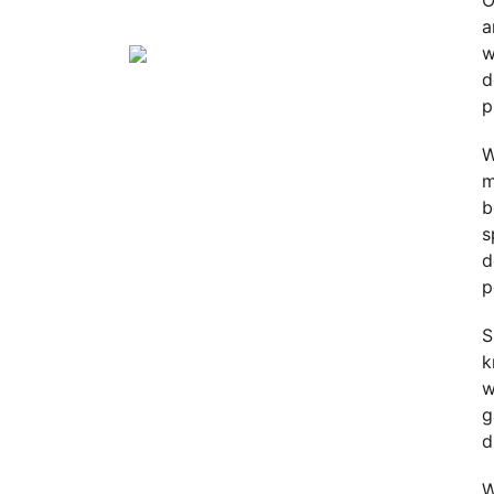
O
a
w
d
p
W
m
b
s
d
p
S
k
w
g
d
W