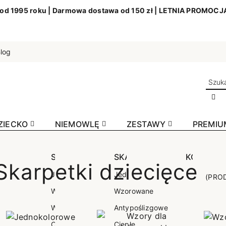
 od 1995 roku | Darmowa dostawa od 150 zł | LETNIA PROMOC
log
ZIECKO
NIEMOWLĘ
ZESTAWY
PREMIU
I
RPETKI
STOPKI
PODKOLANÓWKI
SKARPETKI
SKARPETKI
ZAKOLANÓWKI
KOBIETA
SKARPE
Skarpetki dziecięce
olorowe
okolorowe
Jednokolorowe
Jednokolorowe
Jednokolorowe
Jednokolorowe
Jednokolorowe
Jednoko
(PROD
oczne
rowane
Wzory dla dziewczynki
Wzorowane
Wzorowane
Wzorowane
Ciepłe
Wzory dl
ane
ciskowe
Wzory dla chłopca
Ciepłe
Antypoślizgowe
Bezuciskowe
Wzory dl
we
rtowe
Ciepłe antypoślizgowe
Ciepłe
Sportowe
Antypośl