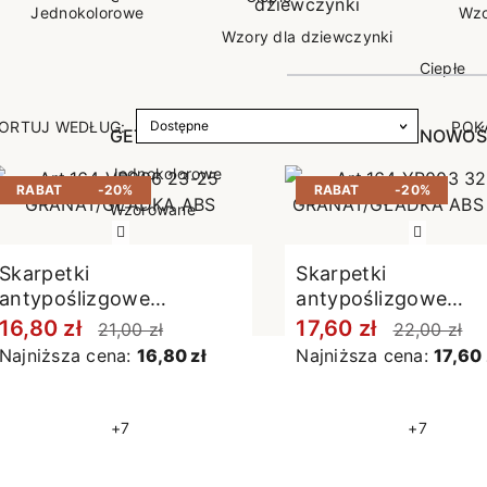
Jednokolorowe
Wzo
poślizgowe
Antypoślizgowe
Sportow
Wzory dla dziewczynki
 XL
pania
Ciepłe
Ciepłe
łe
Do spania
ORTUJ WEDŁUG:
POK
GETRY
NOWOŚ
Rozmiar XL
TRY
NOWOŚCI
OPAKOWANIA
Jednokolorowe
RABAT
-20%
RABAT
-20%
OWANIA
okolorowe
Wzorowane
rowane
Skarpetki
Skarpetki
łe
antypoślizgowe
antypoślizgowe
granatowe
granatowe
16,80 zł
17,60 zł
21,00 zł
22,00 zł
Najniższa cena:
16,80 zł
Najniższa cena:
17,60 
+7
+7