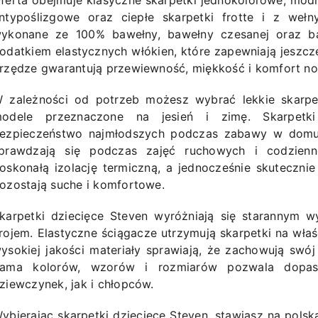
ferta obejmuje klasyczne skarpetki jednokolorowe, mod
ntypoślizgowe oraz ciepłe skarpetki frotte i z weł
ykonane ze 100% bawełny, bawełny czesanej oraz baw
odatkiem elastycznych włókien, które zapewniają jeszcz
rzędze gwarantują przewiewność, miękkość i komfort nos
 zależności od potrzeb możesz wybrać lekkie skarpetk
odele przeznaczone na jesień i zimę. Skarpetki
ezpieczeństwo najmłodszych podczas zabawy w domu
prawdzają się podczas zajęć ruchowych i codzienn
oskonałą izolację termiczną, a jednocześnie skuteczni
ozostają suche i komfortowe.
karpetki dziecięce Steven wyróżniają się starannym 
rojem. Elastyczne ściągacze utrzymują skarpetki na wła
ysokiej jakości materiały sprawiają, że zachowują swó
ama kolorów, wzorów i rozmiarów pozwala dopa
ziewczynek, jak i chłopców.
ybierając skarpetki dziecięce Steven, stawiasz na polską