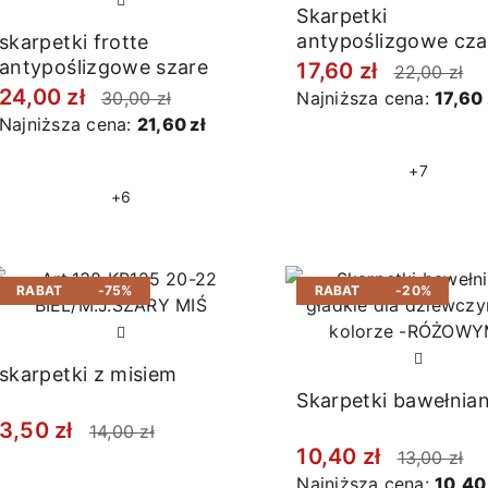
Skarpetki
antypoślizgowe cza
skarpetki frotte
antypoślizgowe szare
17,60 zł
22,00 zł
24,00 zł
30,00 zł
Najniższa cena:
17,60 
Najniższa cena:
21,60 zł
+7
+6
RABAT
-75%
RABAT
-20%
skarpetki z misiem
Skarpetki bawełnia
3,50 zł
14,00 zł
10,40 zł
13,00 zł
Najniższa cena:
10,40 