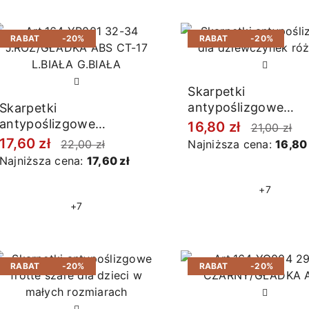
RABAT
-20%
RABAT
-20%
Skarpetki
antypoślizgowe
Skarpetki
jasnoróżowe
antypoślizgowe
16,80 zł
21,00 zł
jasnoróżowe
17,60 zł
22,00 zł
Najniższa cena:
16,80 
Najniższa cena:
17,60 zł
+7
+7
RABAT
-20%
RABAT
-20%