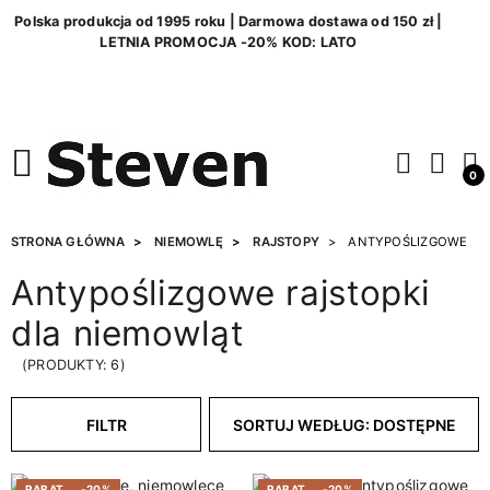
Polska produkcja od 1995 roku | Darmowa dostawa od 150 zł |
LETNIA PROMOCJA -20% KOD: LATO
0
STRONA GŁÓWNA
NIEMOWLĘ
RAJSTOPY
ANTYPOŚLIZGOWE
Antypoślizgowe rajstopki
dla niemowląt
(PRODUKTY: 6)
FILTR
SORTUJ WEDŁUG: DOSTĘPNE
RABAT
-20%
RABAT
-20%