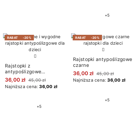
+5
RABAT
-20%
RABAT
-20%
Rajstopki antypoślizgowe
czarne
Rajstopki z
antypoślizgowe
36,00 zł
45,00 zł
granatowe
36,00 zł
45,00 zł
Najniższa cena:
36,00 zł
Najniższa cena:
36,00 zł
+5
+5