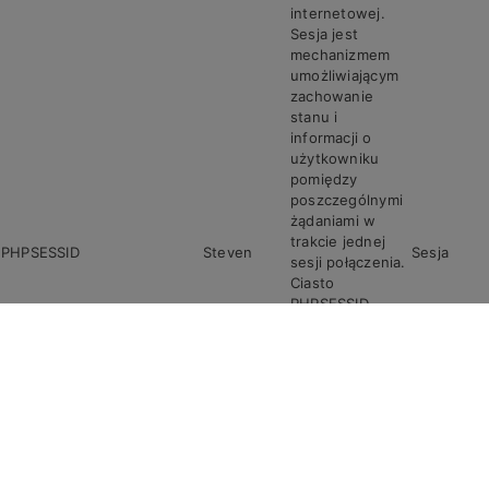
internetowej.
Sesja jest
mechanizmem
umożliwiającym
zachowanie
stanu i
informacji o
użytkowniku
pomiędzy
poszczególnymi
żądaniami w
trakcie jednej
PHPSESSID
Steven
Sesja
sesji połączenia.
Ciasto
PHPSESSID
przechowuje
unikalny
identyfikator
sesji, który jest
wymagany do
przetwarzania
żądań i
odpowiedzi