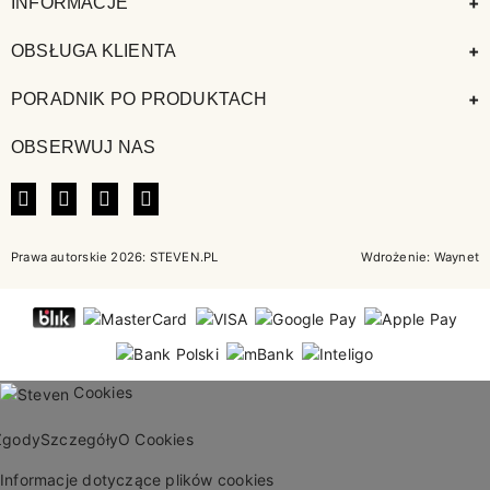
+
INFORMACJE
+
OBSŁUGA KLIENTA
+
PORADNIK PO PRODUKTACH
OBSERWUJ NAS
FACEBOOK
INSTAGRAM
LINKEDIN
TIKTOK
Prawa autorskie 2026: STEVEN.PL
Wdrożenie:
Waynet
Cookies
Zgody
Szczegóły
O Cookies
Informacje dotyczące plików cookies