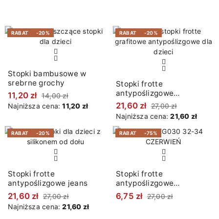
RABAT
-20%
RABAT
-20%
Stopki bambusowe w
srebrne grochy
Stopki frotte
antypoślizgowe
11,20 zł
14,00 zł
grafitowe
21,60 zł
Najniższa cena:
11,20 zł
27,00 zł
Najniższa cena:
21,60 zł
RABAT
-20%
RABAT
-75%
Stopki frotte
Stopki frotte
antypoślizgowe jeans
antypoślizgowe
czerwone z choinką
21,60 zł
6,75 zł
27,00 zł
27,00 zł
Najniższa cena:
21,60 zł