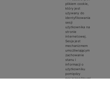
plikiem cookie,
który jest
używany do
identyfikowania
sesji
użytkownika na
stronie
internetowej.
Sesja jest
mechanizmem
umożliwiającym
zachowanie
stanu i
informacji o
użytkowniku
pomiędzy
poszczególnymi
żądaniami w
trakcie jednej
PHPSESSID
Steven
Sesja
sesji połączenia.
Ciasto
PHPSESSID
przechowuje