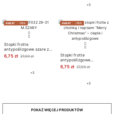
+3
RABAT
-75%
RABAT
-75%
Stopki frotte
antypoślizgowe szare z
choinką
Stopki frotte
6,75 zł
27,00 zł
antypoślizgowe
granatowe z choinką
6,75 zł
27,00 zł
+3
+3
POKAŻ WIĘCEJ PRODUKTÓW