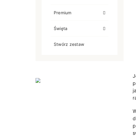
Premium
Święta
Stwórz zestaw
J
p
j
r
W
d
p
s