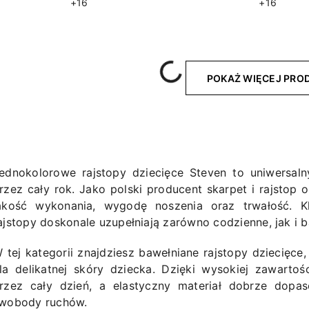
+16
+16
Wczytywanie....
POKAŻ WIĘCEJ PR
ednokolorowe rajstopy dziecięce Steven to uniwersaln
rzez cały rok. Jako polski producent skarpet i rajstop
akość wykonania, wygodę noszenia oraz trwałość. Kla
ajstopy doskonale uzupełniają zarówno codzienne, jak i ba
 tej kategorii znajdziesz bawełniane rajstopy dziecięce
la delikatnej skóry dziecka. Dzięki wysokiej zawarto
rzez cały dzień, a elastyczny materiał dobrze dopas
wobody ruchów.