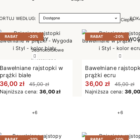
poślizgowe
Antypoślizgowe
Sportow
ORTUJ WEDŁUG:
POK
 XL
pania
Ciepłe
Ciepłe
łe
Do spania
RABAT
-20%
RABAT
-20%
GETRY
NOWOŚ
Rozmiar XL
TRY
NOWOŚCI
OPAKOWANIA
Jednokolorowe
OWANIA
okolorowe
Wzorowane
Bawełniane rajstopki w
Bawełniane rajstopk
rowane
prążki białe
prążki ecru
łe
36,00 zł
36,00 zł
45,00 zł
45,00 zł
Najniższa cena:
36,00 zł
Najniższa cena:
36,00
+6
+6
RABAT
-20%
RABAT
-20%