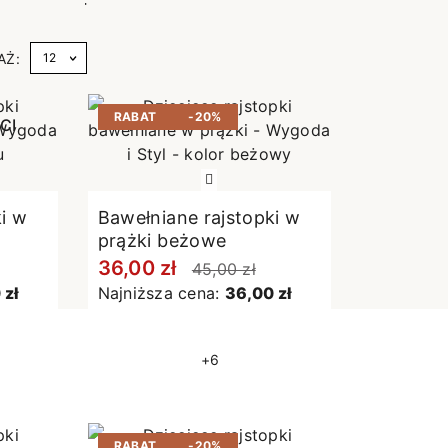
e
AŻ:
RABAT
-20%
CI
i w
Bawełniane rajstopki w
prążki beżowe
36,00 zł
45,00 zł
 zł
Najniższa cena:
36,00 zł
+6
RABAT
-20%