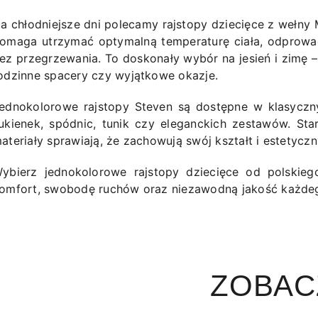
a chłodniejsze dni polecamy rajstopy dziecięce z wełny 
omaga utrzymać optymalną temperaturę ciała, odprowa
ez przegrzewania. To doskonały wybór na jesień i zimę –
odzinne spacery czy wyjątkowe okazje.
ednokolorowe rajstopy Steven są dostępne w klasyczn
ukienek, spódnic, tunik czy eleganckich zestawów. Sta
ateriały sprawiają, że zachowują swój kształt i estetycz
ybierz jednokolorowe rajstopy dziecięce od polskieg
omfort, swobodę ruchów oraz niezawodną jakość każdeg
ZOBAC