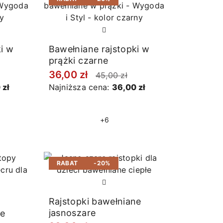
i w
Bawełniane rajstopki w
prążki czarne
36,00 zł
45,00 zł
 zł
Najniższa cena:
36,00 zł
+6
RABAT
-20%
Rajstopki bawełniane
jasnoszare
ne