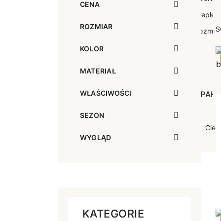
CENA
Sportowe
Ciepłe
Anty
ROZMIAR
S
Antypoślizgowe
Rozmiar
Do s
Ciepłe
Ciep
KOLOR
MATERIAŁ
RAJSTOPY
GE
WŁAŚCIWOŚCI
OPAK
Ciepłe
Jedn
Wzo
SEZON
Ciep
WYGLĄD
KATEGORIE