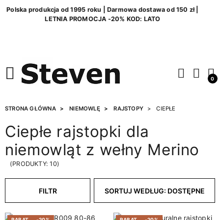
Polska produkcja od 1995 roku | Darmowa dostawa od 150 zł |
LETNIA PROMOCJA -20% KOD: LATO
0
STRONA GŁÓWNA
NIEMOWLĘ
RAJSTOPY
CIEPŁE
Ciepłe rajstopki dla
niemowląt z wełny Merino
(PRODUKTY: 10)
FILTR
SORTUJ WEDŁUG: DOSTĘPNE
RABAT
-20%
RABAT
-20%