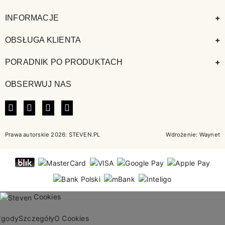
+
INFORMACJE
+
OBSŁUGA KLIENTA
+
PORADNIK PO PRODUKTACH
OBSERWUJ NAS
FACEBOOK
INSTAGRAM
LINKEDIN
TIKTOK
Prawa autorskie 2026: STEVEN.PL
Wdrożenie:
Waynet
Cookies
Zgody
Szczegóły
O Cookies