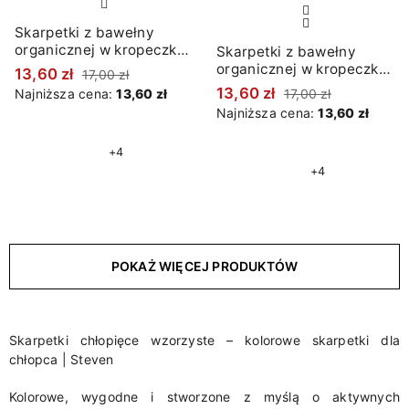
Skarpetki z bawełny
organicznej w kropeczki
Skarpetki z bawełny
białe
organicznej w kropeczki
13,60 zł
17,00 zł
beżowe
13,60 zł
Najniższa cena:
13,60 zł
17,00 zł
Najniższa cena:
13,60 zł
+4
+4
POKAŻ WIĘCEJ PRODUKTÓW
Skarpetki chłopięce wzorzyste – kolorowe skarpetki dla
chłopca | Steven
Kolorowe, wygodne i stworzone z myślą o aktywnych