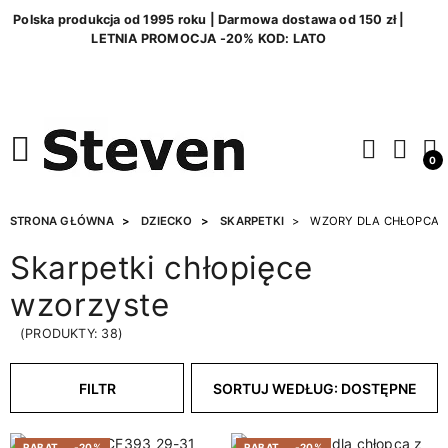
Polska produkcja od 1995 roku | Darmowa dostawa od 150 zł |
LETNIA PROMOCJA -20% KOD: LATO
0
STRONA GŁÓWNA
DZIECKO
SKARPETKI
WZORY DLA CHŁOPCA
Skarpetki chłopięce
wzorzyste
(PRODUKTY: 38)
FILTR
SORTUJ WEDŁUG: DOSTĘPNE
RABAT
-20%
RABAT
-20%