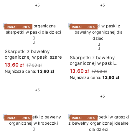
+5
+5
RABAT
-20%
RABAT
-20%
Skarpetki z bawełny
organicznej w paski szare
Skarpetki z bawełny
organicznej w paski
13,60 zł
17,00 zł
grafitowe
13,60 zł
Najniższa cena:
13,60 zł
17,00 zł
Najniższa cena:
13,60 zł
+5
+5
RABAT
-20%
RABAT
-20%