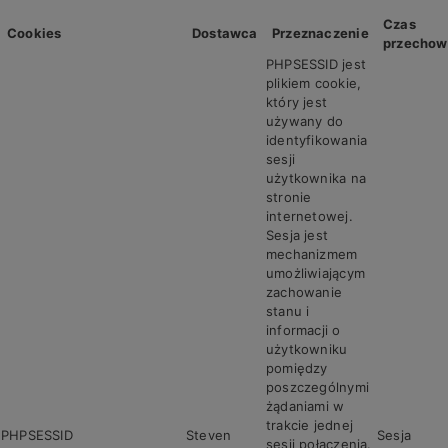
Czas
Cookies
Dostawca
Przeznaczenie
przechow
PHPSESSID jest
plikiem cookie,
który jest
używany do
identyfikowania
sesji
użytkownika na
stronie
internetowej.
Sesja jest
mechanizmem
umożliwiającym
zachowanie
stanu i
informacji o
użytkowniku
pomiędzy
poszczególnymi
żądaniami w
trakcie jednej
PHPSESSID
Steven
Sesja
sesji połączenia.