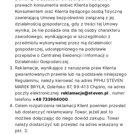
prawach konsumenta wobec Klienta będącego
Konsumentem oraz Klienta będącego osobą fizyczną
zawierającą Umowę bezpośrednio związaną z jej
działalnością gospodarczą, gdy z treści tej Umowy
wynika, że nie posiada ona dla tej osoby charakteru
zawodowego, wynikającego w szczególności z
przedmiotu wykonywanej przez nią działalności
gospodarczej, udostępnionego na podstawie
przepisów o Centralnej Ewidencji i Informacji o
Działalności Gospodarczej.
Reklamacje, wynikające z naruszenia praw Klienta
gwarantowanych prawnie lub na podstawie niniejszego
Regulaminu, należy kierować na adres PPHU STEVEN
MAREK BRYŁA, Goleńsko 87, 99-413 Chąśno, na adres
poczty elektronicznej:
reklamacje@steven.pl
, numer
telefonu
+48 733964000
.
Celem rozpatrzenia reklamacji Klient powinien przesłać
lub dostarczyć reklamowany Towar, jeżeli jest to
możliwe dołączając do niego dowód zakupu. Towar
należy dostarczyć lub przesłać na adres wskazany w
pkt. 3.