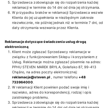
Sprzedawca zobowiązuje się do rozpatrzenia każdej
reklamacji w terminie do 14 dni od dnia jej otrzymania.
W przypadku braków w reklamacji Sprzedawca wezwie
Klienta do jej uzupełnienia w niezbędnym zakresie
niezwłocznie, nie później jednak niż w terminie 7 dni, od
daty otrzymania wezwania przez Klienta.
Reklamacje dotyczące świadczenia usług drogą
elektroniczną
Klient może zgłaszać Sprzedawcy reklamacje w
związku z funkcjonowaniem Sklepu i korzystaniem z
Usług. Reklamacje można zgłaszać pisemnie na adres:
PPHU STEVEN MAREK BRYŁA, Goleńsko 87, 99-413
Chąśno, na adres poczty elektronicznej:
reklamacje@steven.pl
, numer telefonu
+48
733964000
.
W reklamacji Klient powinien podać swoje imię i
nazwisko, adres do korespondencji, rodzaj i opis
zaistniałego problemu.
Sprzedawca zobowiązuje się do rozpatrzenia każdej
reklamacji w terminie do 14 dni od dnia jej otrzymania.