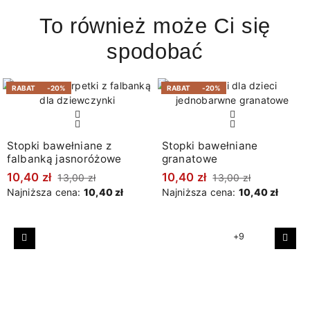
To również może Ci się
spodobać
RABAT
-20%
RABAT
-20%
Stopki bawełniane z
Stopki bawełniane
falbanką jasnoróżowe
granatowe
10,40 zł
10,40 zł
13,00 zł
13,00 zł
Najniższa cena:
10,40 zł
Najniższa cena:
10,40 zł
+9
Poprzedni
Nast