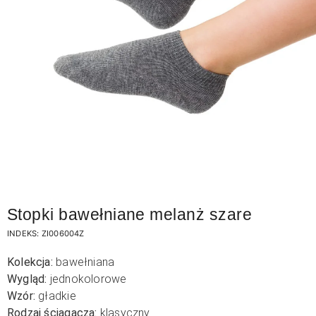
Stopki bawełniane melanż szare
INDEKS:
ZI006004Z
Kolekcja:
bawełniana
Wygląd:
jednokolorowe
Wzór:
gładkie
Rodzaj ściągacza:
klasyczny