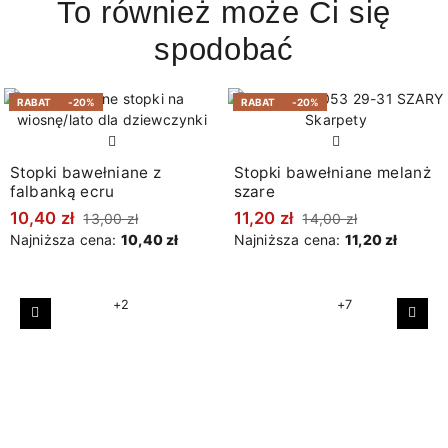
To również może Ci się
spodobać
RABAT
-20%
RABAT
-20%
Stopki bawełniane z
Stopki bawełniane melanż
falbanką ecru
szare
10,40 zł
11,20 zł
13,00 zł
14,00 zł
Najniższa cena:
10,40 zł
Najniższa cena:
11,20 zł
+2
+7
Poprzedni
Nast