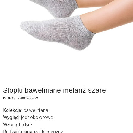
Stopki bawełniane melanż szare
INDEKS:
ZH002004W
Kolekcja:
bawełniana
Wygląd:
jednokolorowe
Wzór:
gładkie
Rodzaj ściągacza:
klasyczny