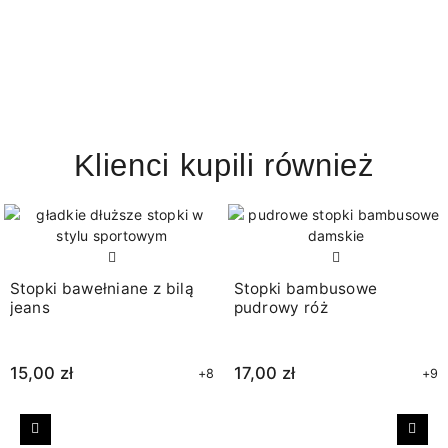
Klienci kupili również
Stopki bawełniane z bilą
Stopki bambusowe
jeans
pudrowy róż
15,00 zł
17,00 zł
+8
+9
Poprzedni
Nast