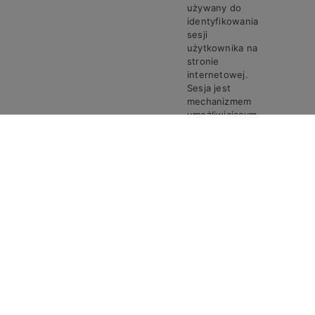
używany do
identyfikowania
sesji
użytkownika na
stronie
internetowej.
Sesja jest
mechanizmem
umożliwiającym
zachowanie
stanu i
informacji o
użytkowniku
pomiędzy
poszczególnymi
żądaniami w
trakcie jednej
PHPSESSID
Steven
Sesja
sesji połączenia.
Ciasto
PHPSESSID
przechowuje
unikalny
identyfikator