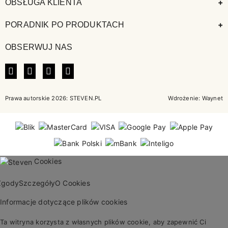
+
OBSŁUGA KLIENTA
+
PORADNIK PO PRODUKTACH
OBSERWUJ NAS
FACEBOOK
INSTAGRAM
LINKEDIN
TIKTOK
Prawa autorskie 2026: STEVEN.PL
Wdrożenie:
Waynet
Cookies
Zgody
Szczegóły
O Cookies
Informacje dotyczące plików cookies
Ta witryna korzysta z własnych plików cookie, aby zapewnić Ci