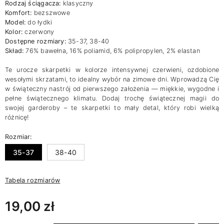
Rodzaj ściągacza:
klasyczny
Komfort:
bezszwowe
Model:
do łydki
Kolor:
czerwony
Dostępne rozmiary:
35-37, 38-40
Skład:
76% bawełna, 16% poliamid, 6% polipropylen, 2% elastan
Te urocze skarpetki w kolorze intensywnej czerwieni, ozdobione
wesołymi skrzatami, to idealny wybór na zimowe dni. Wprowadzą Cię
w świąteczny nastrój od pierwszego założenia — miękkie, wygodne i
pełne świątecznego klimatu. Dodaj trochę świątecznej magii do
swojej garderoby – te skarpetki to mały detal, który robi wielką
różnicę!
Rozmiar:
35-37
38-40
Tabela rozmiarów
19,00 zł