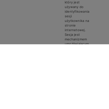
który jest
używany do
identyfikowania
sesji
użytkownika na
stronie
internetowej.
Sesja jest
mechanizmem
umożliwiającym
zachowanie
stanu i
informacji o
użytkowniku
pomiędzy
poszczególnymi
żądaniami w
trakcie jednej
PHPSESSID
Steven
Sesja
sesji połączenia.
Ciasto
PHPSESSID
przechowuje
unikalny
identyfikator