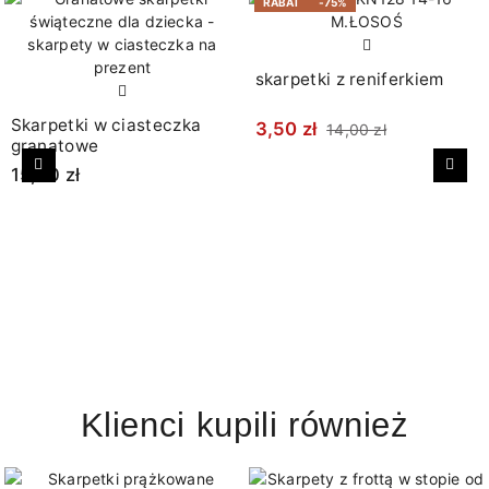
RABAT
-75%
skarpetki z reniferkiem
Skarpetki w ciasteczka
3,50 zł
14,00 zł
granatowe
15,00 zł
Poprzedni
Nast
Klienci kupili również