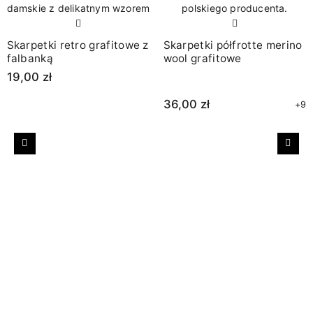
Skarpetki retro grafitowe z
Skarpetki półfrotte merino
falbanką
wool grafitowe
19,00 zł
36,00 zł
+9
Poprzedni
Nast