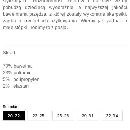
stylizacjach. Różnorodność kolorów i bajkowe wzory
pobudzą dziecięcą wyobraźnię, a najwyższej jakości
bawełniana przędza, z której zostały wykonane skarpetki,
zadba o komfort ich użytkowania. Wiemy jak zadbać o
małe stópki i robimy to z pasją.
Skład:
70% bawełna
23% poliamid
5% polipropylen
2% elastan
Rozmiar:
20-22
23-25
26-28
29-31
32-34