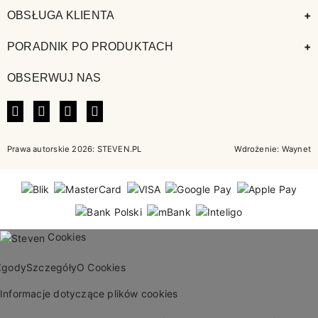
+
OBSŁUGA KLIENTA
+
PORADNIK PO PRODUKTACH
OBSERWUJ NAS
FACEBOOK
INSTAGRAM
LINKEDIN
TIKTOK
Prawa autorskie 2026: STEVEN.PL
Wdrożenie:
Waynet
Cookies
Zgody
Szczegóły
O Cookies
Informacje dotyczące plików cookies