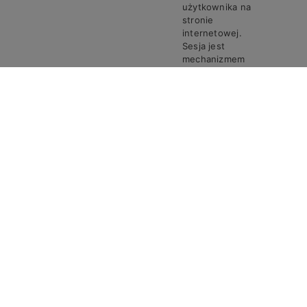
użytkownika na
stronie
internetowej.
Sesja jest
mechanizmem
umożliwiającym
zachowanie
stanu i
informacji o
użytkowniku
pomiędzy
poszczególnymi
żądaniami w
trakcie jednej
PHPSESSID
Steven
Sesja
sesji połączenia.
Ciasto
PHPSESSID
przechowuje
unikalny
identyfikator
sesji, który jest
wymagany do
przetwarzania
żądań i