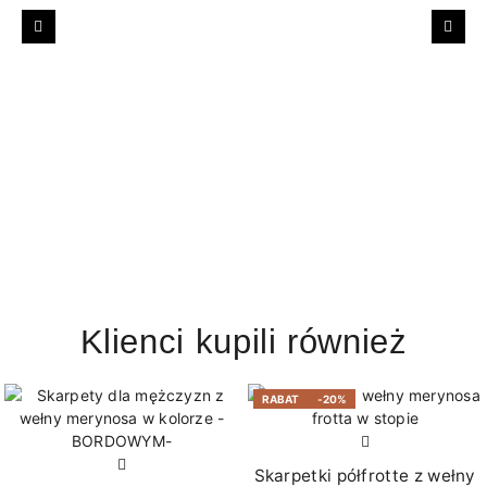
Poprzedni
Nast
Klienci kupili również
RABAT
-20%
Skarpetki półfrotte z wełny