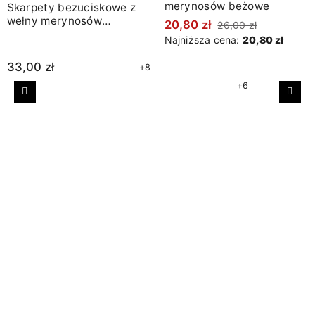
merynosów beżowe
Skarpety bezuciskowe z
wełny merynosów
20,80 zł
26,00 zł
bordowe
Najniższa cena:
20,80 zł
33,00 zł
+8
+6
Poprzedni
Nast