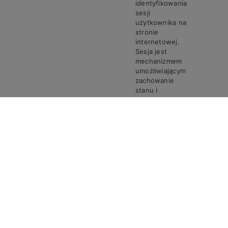
identyfikowania
sesji
użytkownika na
stronie
internetowej.
Sesja jest
mechanizmem
umożliwiającym
zachowanie
stanu i
informacji o
użytkowniku
pomiędzy
poszczególnymi
żądaniami w
trakcie jednej
PHPSESSID
Steven
Sesja
sesji połączenia.
Ciasto
PHPSESSID
przechowuje
unikalny
identyfikator
sesji, który jest
wymagany do