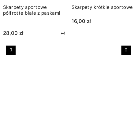
Skarpety sportowe
Skarpety krótkie sportowe
półfrotte białe z paskami
16,00 zł
28,00 zł
+4
Poprzedni
Nast