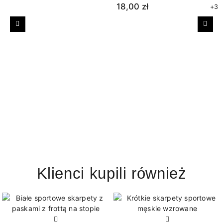
18,00 zł
+3
Poprzedni
Nast
Klienci kupili również