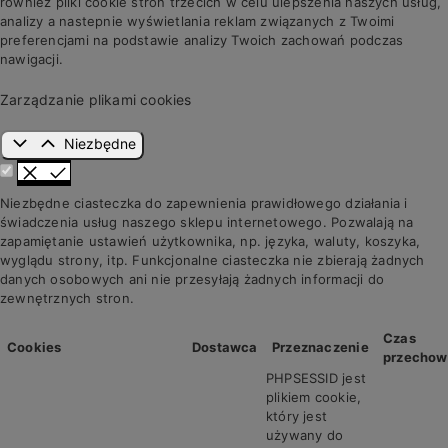
również pliki cookie stron trzecich w celu ulepszenia naszych usług,
analizy a nastepnie wyświetlania reklam związanych z Twoimi
preferencjami na podstawie analizy Twoich zachowań podczas
nawigacji.
Zarządzanie plikami cookies
Niezbędne
Niezbędne ciasteczka do zapewnienia prawidłowego działania i
świadczenia usług naszego sklepu internetowego. Pozwalają na
zapamiętanie ustawień użytkownika, np. języka, waluty, koszyka,
wyglądu strony, itp. Funkcjonalne ciasteczka nie zbierają żadnych
danych osobowych ani nie przesyłają żadnych informacji do
zewnętrznych stron.
Czas
Cookies
Dostawca
Przeznaczenie
przechow
PHPSESSID jest
plikiem cookie,
który jest
używany do