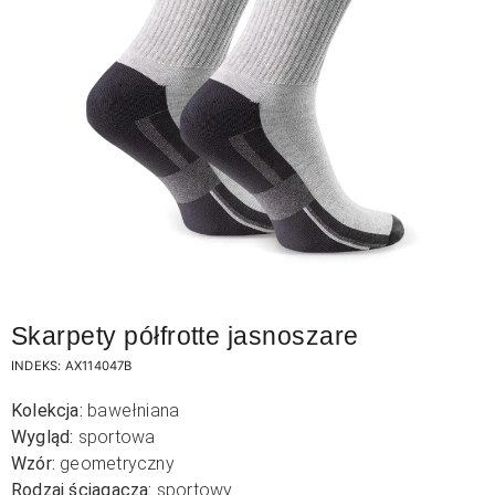
Skarpety półfrotte jasnoszare
INDEKS:
AX114047B
Kolekcja:
bawełniana
Wygląd:
sportowa
Wzór:
geometryczny
Rodzaj ściągacza:
sportowy