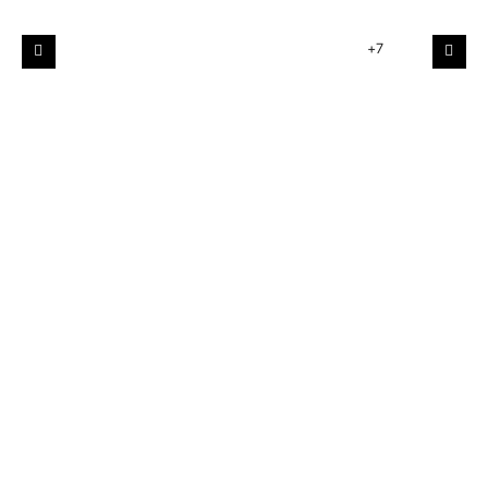
+7
Poprzedni
Nast