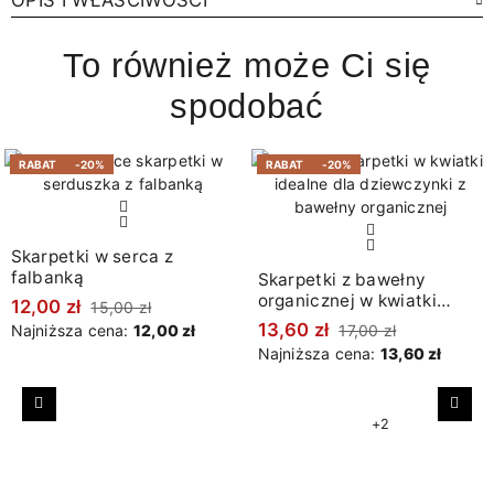
OPIS I WŁAŚCIWOŚCI
To również może Ci się
spodobać
RABAT
-20%
RABAT
-20%
Skarpetki w serca z
falbanką
Skarpetki z bawełny
organicznej w kwiatki
12,00 zł
15,00 zł
beżowe
13,60 zł
Najniższa cena:
12,00 zł
17,00 zł
Najniższa cena:
13,60 zł
Poprzedni
Nast
+2