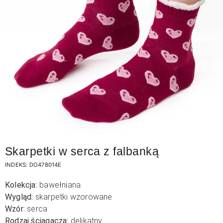
Skarpetki w serca z falbanką
INDEKS:
DO478014E
Kolekcja:
bawełniana
Wygląd:
skarpetki wzorowane
Wzór:
serca
Rodzaj ściągacza:
delikatny