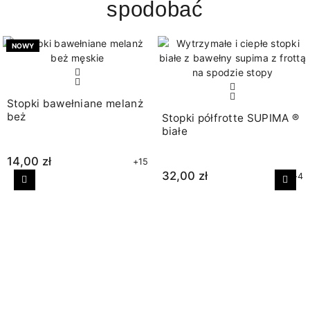
spodobać
NOWY
Stopki bawełniane melanż
beż
Stopki półfrotte SUPIMA ®
białe
14,00 zł
+15
32,00 zł
+4
Poprzedni
Nast