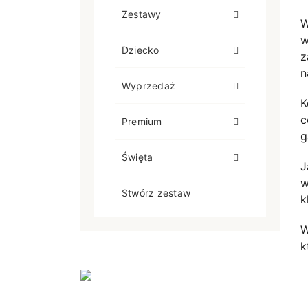
Zestawy
W
w
Dziecko
z
n
Wyprzedaż
K
c
Premium
g
Święta
J
w
Stwórz zestaw
k
W
k