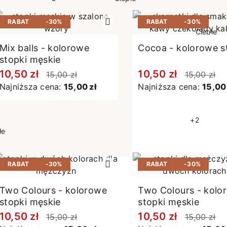
poślizgowe
Antypoślizgowe
Sportow
RABAT
-30%
RABAT
-30%
 XL
pania
Ciepłe
Ciepłe
Mix balls - kolorowe
Cocoa - kolorowe s
łe
Do spania
stopki męskie
GETRY
NOWOŚ
Rozmiar XL
10,50 zł
10,50 zł
15,00 zł
15,00 zł
TRY
NOWOŚCI
OPAKOWANIA
Jednokolorowe
Najniższa cena:
15,00 zł
Najniższa cena:
15,00 
OWANIA
okolorowe
Wzorowane
rowane
+2
łe
RABAT
-30%
RABAT
-30%
Two Colours - kolorowe
Two Colours - kolo
stopki męskie
stopki męskie
10,50 zł
10,50 zł
15,00 zł
15,00 zł