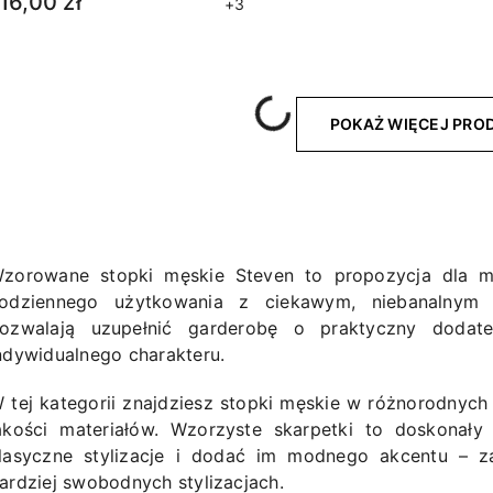
16,00 zł
+3
Wczytywanie....
POKAŻ WIĘCEJ PR
zorowane stopki męskie Steven to propozycja dla 
odziennego użytkowania z ciekawym, niebanalnym 
ozwalają uzupełnić garderobę o praktyczny doda
ndywidualnego charakteru.
 tej kategorii znajdziesz stopki męskie w różnorodnych
akości materiałów. Wzorzyste skarpetki to doskonały
lasyczne stylizacje i dodać im modnego akcentu – z
ardziej swobodnych stylizacjach.