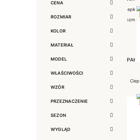
CENA
Sportowe
Ciepłe
Anty
ROZMIAR
Antypoślizgowe
Rozmiar
Do s
Ciepłe
Ciep
KOLOR
MATERIAŁ
RAJSTOPY
GE
MODEL
OPAK
Ciepłe
Jedn
Wzo
WŁAŚCIWOŚCI
Ciep
WZÓR
PRZEZNACZENIE
SEZON
WYGLĄD