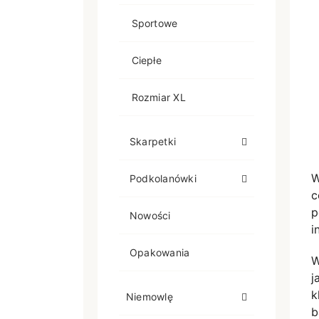
Sportowe
Ciepłe
Rozmiar XL
Skarpetki
W
Podkolanówki
c
p
Nowości
i
Opakowania
W
j
k
Niemowlę
b