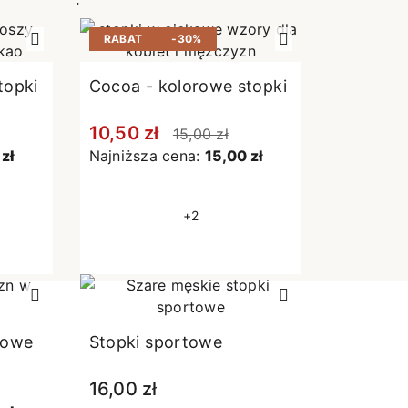
e
RABAT
-30%
topki
Cocoa - kolorowe stopki
CI
10,50 zł
15,00 zł
zł
Najniższa cena:
15,00 zł
+2
rowe
Stopki sportowe
16,00 zł