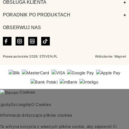
+
OBSŁUGA KLIENTA
+
PORADNIK PO PRODUKTACH
OBSERWUJ NAS
FACEBOOK
INSTAGRAM
LINKEDIN
TIKTOK
Prawa autorskie 2026: STEVEN.PL
Wdrożenie:
Waynet
Cookies
Zgody
Szczegóły
O Cookies
Informacje dotyczące plików cookies
Ta witryna korzysta z własnych plików cookie, aby zapewnić Ci