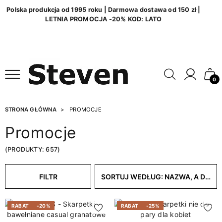
Polska produkcja od 1995 roku | Darmowa dostawa od 150 zł |
LETNIA PROMOCJA -20% KOD: LATO
0
STRONA GŁÓWNA
PROMOCJE
Promocje
(PRODUKTY: 657)
FILTR
SORTUJ WEDŁUG: NAZWA, A DO Z
RABAT
-20%
RABAT
-25%