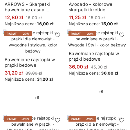
ARROWS - Skarpetki
Avocado - kolorowe
bawełniane casual
skarpetki krótkie
granatowe
12,80 zł
11,25 zł
16,00 zł
15,00 zł
Najniższa cena:
16,00 zł
Najniższa cena:
15,00 zł
RABAT
-20%
RABAT
-20%
Bawełniane rajstopki w
prążki beżowe
Bawełniane rajstopki w
prążki beżowe
36,00 zł
45,00 zł
31,20 zł
39,00 zł
Najniższa cena:
36,00 zł
Najniższa cena:
31,20 zł
+6
+6
RABAT
-20%
RABAT
-20%