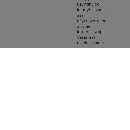
używany do
identyfikowania
sesji
użytkownika na
stronie
internetowej.
Sesja jest
mechanizmem
umożliwiającym
zachowanie
stanu i
informacji o
użytkowniku
pomiędzy
poszczególnymi
żądaniami w
trakcie jednej
PHPSESSID
Steven
Sesja
sesji połączenia.
Ciasto
PHPSESSID
przechowuje
unikalny
identyfikator