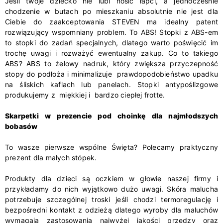
Jeśli twoje dziecko nie lubi nosić łapci, a jednocześnie
chodzenie w butach po mieszkaniu absolutnie nie jest dla
Ciebie do zaakceptowania STEVEN ma idealny patent
rozwiązujący wspomniany problem. To ABS! Stopki z ABS-em
to stopki do zadań specjalnych, dlatego warto poświęcić im
trochę uwagi i rozważyć ewentualny zakup. Co to takiego
ABS? ABS to żelowy nadruk, który zwiększa przyczepność
stopy do podłoża i minimalizuje prawdopodobieństwo upadku
na śliskich kaflach lub panelach. Stopki antypoślizgowe
produkujemy z miękkiej i bardzo ciepłej frotte.
Skarpetki w prezencie pod choinkę dla najmłodszych
bobasów
To wasze pierwsze wspólne Święta? Polecamy praktyczny
prezent dla małych stópek.
Produkty dla dzieci są oczkiem w głowie naszej firmy i
przykładamy do nich wyjątkowo dużo uwagi. Skóra malucha
potrzebuje szczególnej troski jeśli chodzi termoregulację i
bezpośredni kontakt z odzieżą dlatego wyroby dla maluchów
wymagają zastosowania najwyżej jakości przędzy oraz