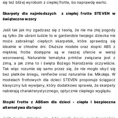
się też bliżej wyrobom z ciepłej frotte, bo naprawdę warto.
Skarpety dla najmłodszych z ciepłej frotte STEVEN w
świąteczne wzory
Jeśli tak jak my zgadzasz się z teorią, że nie ma złej pogody
są tylko źle ubrani ludzie to w garderobie twojego dziecka nie
może zabraknąć ciepłych skarpetek, które sprawdzą się
idealnie w chłodne dni. Dłuższe modele oraz stopki ABS z
miękkiej frotte dostępne są w naszej ofercie w wersji
wzorowanej. Naturalnie tematyka printów związana jest z
zimą, a jak zima to i święta Bożego Narodzenia oczywiście.
Tak więc rozumie się samo przez się, że nie mogło obyć się
bez płatków śniegu, reniferów oraz naturalnie św. Mikołaja. W
modelach frottowych dla dzieci STEVEN proponuje ściągacz
klasyczny lub wywijany, który dodatkowo sprawia, że skarpety
nabierają charakterystycznego, optycznie ciepłego wyglądu.
Stopki frotte z ABSem dla dzieci - ciepła i bezpieczna
alternatywa dla łapci