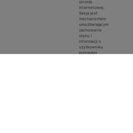
stronie
internetowej.
Sesja jest
mechanizmem
umożliwiającym
zachowanie
stanu i
informacji o
użytkowniku
pomiędzy
poszczególnymi
żądaniami w
trakcie jednej
PHPSESSID
Steven
Sesja
sesji połączenia.
Ciasto
PHPSESSID
przechowuje
unikalny
identyfikator
sesji, który jest
wymagany do
przetwarzania
żądań i
odpowiedzi