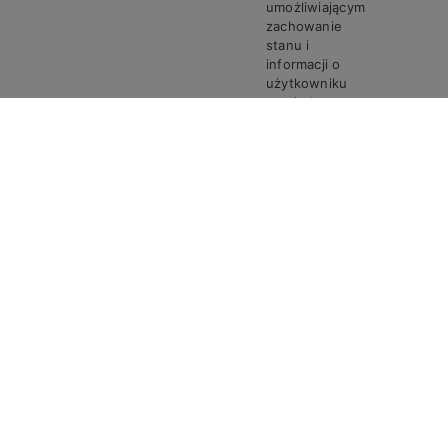
umożliwiającym
zachowanie
stanu i
informacji o
użytkowniku
pomiędzy
poszczególnymi
żądaniami w
trakcie jednej
PHPSESSID
Steven
Sesja
sesji połączenia.
Ciasto
PHPSESSID
przechowuje
unikalny
identyfikator
sesji, który jest
wymagany do
przetwarzania
żądań i
odpowiedzi
pomiędzy
przeglądarką a
serwerem. Te
pliki cookie