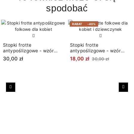
spodobać
RABAT
-40%
Stopki frotte
Stopki frotte
antypoślizgowe - wzór
antypoślizgowe - wzór
łowicki
łowicki
30,00 zł
18,00 zł
30,00 zł
Poprzedni
Nast