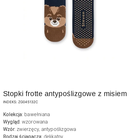
Stopki frotte antypoślizgowe z misiem
INDEKS:
ZG045132C
Kolekcja:
bawełniana
Wygląd:
wzorowana
Wzór:
zwierzęcy, antypoślizgowa
Rodzaj ściągacza:
delikatny