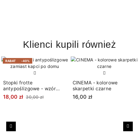
Klienci kupili również
RABAT
-40%
Stopki frotte
CINEMA - kolorowe
antypoślizgowe - wzór
skarpetki czarne
góralski
18,00 zł
16,00 zł
30,00 zł
Poprzedni
Nast