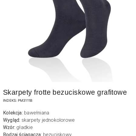
Skarpety frotte bezuciskowe grafitowe
INDEKS:
PM3111B
Kolekcja:
bawełniana
Wygląd:
skarpety jednokolorowe
Wzór:
gładkie
Rodzaj ściągacza:
bezuciskowy