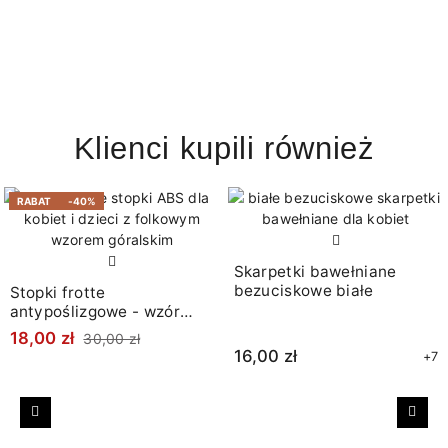
Klienci kupili również
RABAT
-40%
Skarpetki bawełniane
bezuciskowe białe
Stopki frotte
antypoślizgowe - wzór
góralski
18,00 zł
30,00 zł
16,00 zł
+7
Poprzedni
Nast