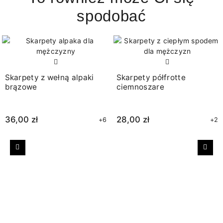
spodobać
Skarpety z wełną alpaki
Skarpety półfrotte
brązowe
ciemnoszare
36,00 zł
28,00 zł
+6
+2
Poprzedni
Nast