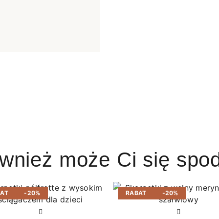
ównież może Ci się spo
BAT
-20%
RABAT
-20%