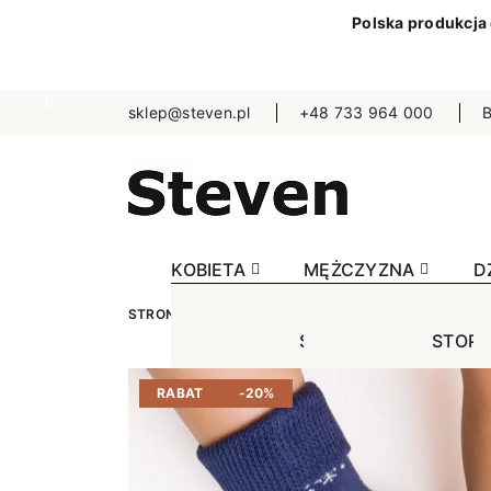
Polska produkcja
sklep@steven.pl
+48 733 964 000
B
KOBIETA
MĘŻCZYZNA
D
STRONA GŁÓWNA
DZIECKO
SKARPETKI
C
STOPKI
STOPK
SKA
Jednokolorowe
Jednok
Jedn
RABAT
-20%
Niewidoczne
Niewid
Wzo
Wzorowane
Wzorow
Bezu
Bezuciskowe
Sporto
Spo