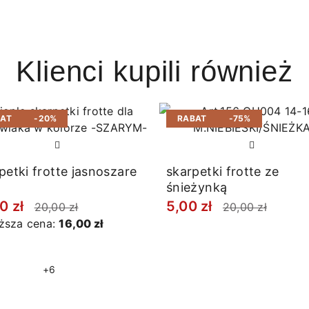
Klienci kupili również
BAT
-20%
RABAT
-75%
petki frotte jasnoszare
skarpetki frotte ze
śnieżynką
0 zł
5,00 zł
20,00 zł
20,00 zł
iższa cena:
16,00 zł
+6