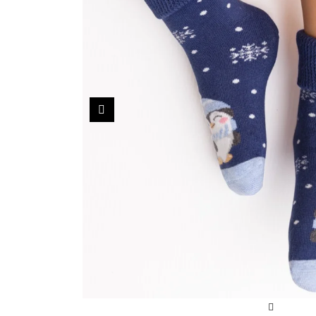
Sportowe
Ciepłe
Anty
Antypoślizgowe
Rozmiar
Do s
Ciepłe
Ciep
RAJSTOPY
GE
Poprzedni
OPAK
Ciepłe
Jedn
Wzo
Ciep