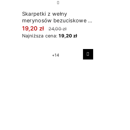
Skarpetki z wełny
merynosów bezuciskowe w
prążki granatowe
19,20 zł
24,00 zł
Najniższa cena:
19,20 zł
+14
Następny
Skarpetki
merynosó
prążki zła
19,20 zł
Najniższa 