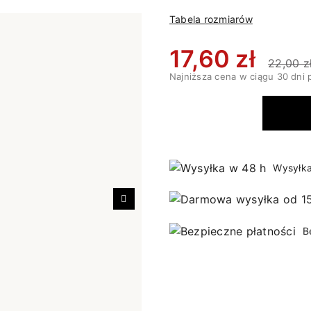
Tabela rozmiarów
17,60 zł
22,00 z
Najniższa cena w ciągu 30 dni 
Wysyłka
Następny
B