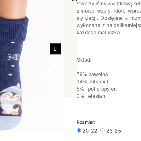
stworzyliśmy wyjątkową kole
poślizgowe
Antypoślizgowe
Sportow
zimowe wzory, które wpro
stylizacji. Dostępne z ró
 XL
pania
Ciepłe
Ciepłe
wykonane z najdelikatniejs
łe
Do spania
każdego maluszka.
GETRY
NOWOŚ
Rozmiar XL
TRY
NOWOŚCI
OPAKOWANIA
Jednokolorowe
Następny
OWANIA
Skład:
okolorowe
Wzorowane
rowane
79% bawełna
łe
14% poliamid
5% polipropylen
2% elastan
Rozmiar:
20-22
23-25