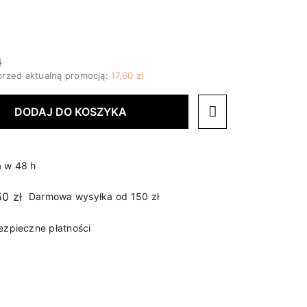
ł
przed aktualną promocją:
17,60 zł
DODAJ DO KOSZYKA
 w 48 h
Darmowa wysyłka od 150 zł
ezpieczne płatności