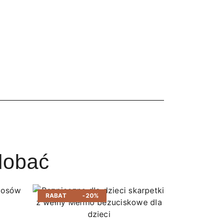
dobać
RABAT
-20%
RABAT