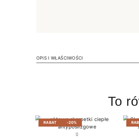
OPIS I WŁAŚCIWOŚCI
To r
RABAT
-20%
RA