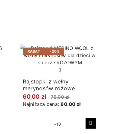
RABAT
-20%
Rajstopki z wełny
merynosów różowe
60,00 zł
75,00 zł
Najniższa cena:
60,00 zł
+10
Następny