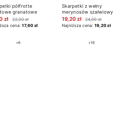
petki półfrotte
Skarpetki z wełny
towe granatowe
merynosów szałwiowy
0 zł
19,20 zł
22,00 zł
24,00 zł
iższa cena:
17,60 zł
Najniższa cena:
19,20 zł
+6
+16