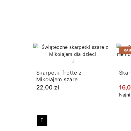
RA
Skarpetki frotte z
Skar
Mikołajem szare
22,00 zł
16,0
Najn
Poprzedni