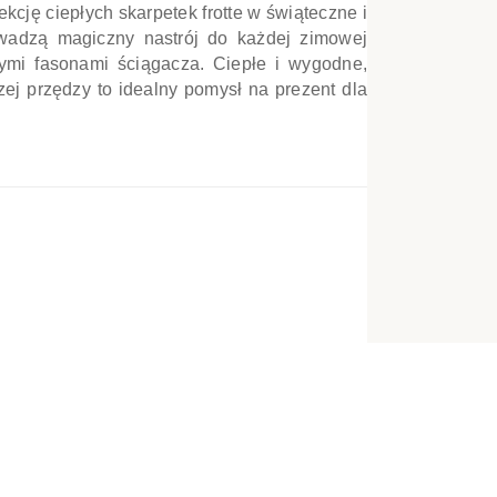
kcję ciepłych skarpetek frotte w świąteczne i
e
wadzą magiczny nastrój do każdej zimowej
żnymi fasonami ściągacza. Ciepłe i wygodne,
zej przędzy to idealny pomysł na prezent dla
CI