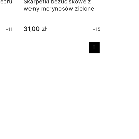
 ecru
Skarpetki bezuciskowe z
wełny merynosów zielone
31,00 zł
+11
+15
Następny
Skarpetki 
falbanką
19,00 zł