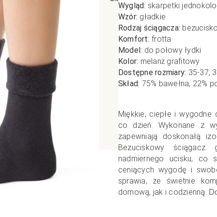
Wygląd:
skarpetki jednokol
poślizgowe
Antypoślizgowe
Sportow
Wzór:
gładkie
Rodzaj ściągacza:
bezucisk
 XL
pania
Ciepłe
Ciepłe
Komfort:
frotta
łe
Do spania
Model:
do połowy łydki
GETRY
NOWOŚ
Kolor:
melanż grafitowy
Rozmiar XL
Dostępne rozmiary:
35-37, 
TRY
NOWOŚCI
OPAKOWANIA
Jednokolorowe
Skład:
75% bawełna, 22% po
OWANIA
okolorowe
Wzorowane
rowane
Miękkie, ciepłe i wygodne 
co dzień. Wykonane z wys
łe
zapewniają doskonałą izo
Bezuciskowy ściągacz 
nadmiernego ucisku, co s
ceniących wygodę i swobo
sprawia, że świetnie kom
domową, jak i codzienną.
Do