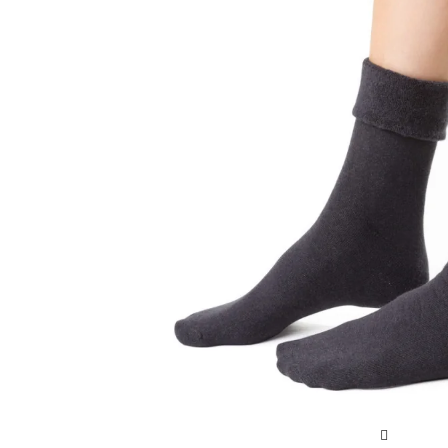
Sportowe
Ciepłe
Anty
Antypoślizgowe
Rozmiar
Do s
Ciepłe
Ciep
RAJSTOPY
GE
OPAK
Ciepłe
Jedn
Wzo
Ciep