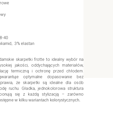
orowe
e
owy
CI
38-40
liamid,
3% elastan
damskie skarpetki frotte to idealny wybór na
okiej jakości, oddychających materiałów,
lację termiczną i ochronę przed chłodem.
gwarantuje optymalne dopasowanie bez
prawia, że skarpetki są idealne dla osób
dę ruchu. Gładka, jednokolorowa struktura
ponują się z każdą stylizacją – zarówno
stępne w kilku wariantach kolorystycznych.