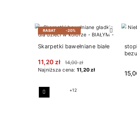
RABAT
-20%
Skarpetki bawełniane białe
stop
bezu
11,20 zł
14,00 zł
Najniższa cena:
11,20 zł
15,0
+12
Poprzedni