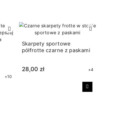
Skarpety sportowe
półfrotte czarne z paskami
e
28,00 zł
+4
+10
Następny
Skarpetki
beżowe