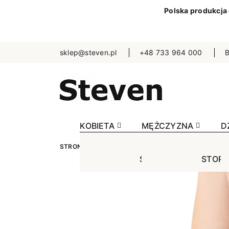
Polska produkcja
sklep@steven.pl
+48 733 964 000
B
KOBIETA
MĘŻCZYZNA
D
STRONA GŁÓWNA
KOBIETA
SKARPETKI
J
STOPKI
STOPK
SKA
Jednokolorowe
Jednok
Jedn
Niewidoczne
Niewid
Wzo
Wzorowane
Wzorow
Bezu
Bezuciskowe
Sporto
Spo