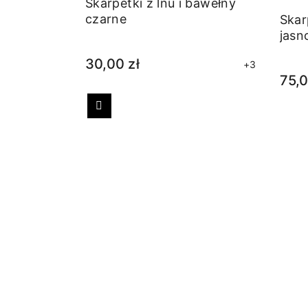
Skarpetki z lnu i bawełny
czarne
Skar
jasn
30,00 zł
+3
75,0
Poprzedni