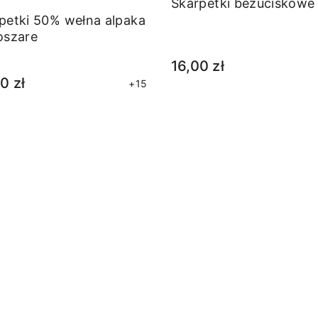
Skarpetki bezuciskowe
petki 50% wełna alpaka
oszare
16,00 zł
0 zł
+15