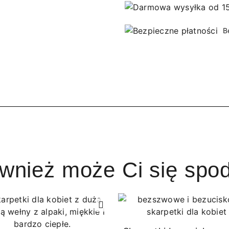
B
ównież może Ci się spo