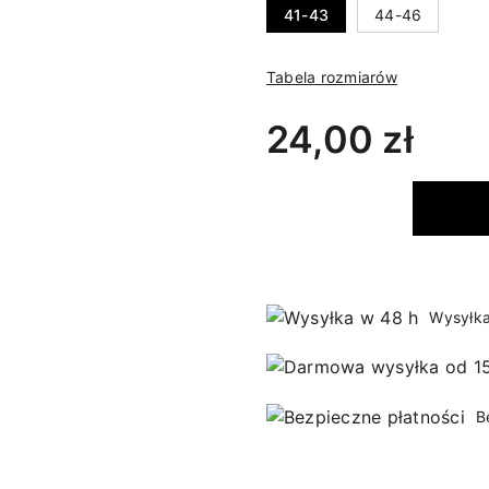
41-43
44-46
Tabela rozmiarów
24,00 zł
Wysyłka
B