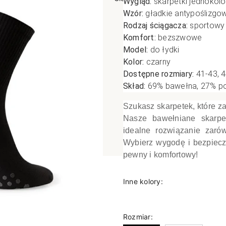
Wygląd:
skarpetki jednokol
Wzór:
gładkie antypoślizgo
poślizgowe
Antypoślizgowe
Sportow
Rodzaj ściągacza:
sportowy
 XL
pania
Ciepłe
Ciepłe
Komfort:
bezszwowe
łe
Do spania
Model:
do łydki
Kolor:
czarny
GETRY
NOWOŚ
Rozmiar XL
Dostępne rozmiary:
41-43, 
TRY
NOWOŚCI
OPAKOWANIA
Jednokolorowe
Skład:
69
% bawełna, 27% po
OWANIA
okolorowe
Wzorowane
Szukasz skarpetek, które za
rowane
Nasze bawełniane skarpe
łe
idealne rozwiązanie zaró
Wybierz wygodę i bezpiecz
pewny i komfortowy!
Inne kolory:
Rozmiar: