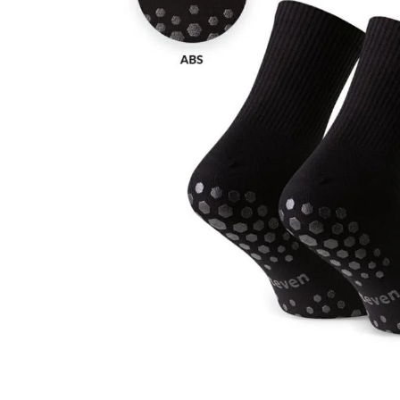
Sportowe
Ciepłe
Anty
Antypoślizgowe
Rozmiar
Do s
Ciepłe
Ciep
RAJSTOPY
GE
OPAK
Ciepłe
Jedn
Wzo
Ciep