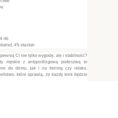
orowe
we
e
CI
44-46
liamid, 4% elastan
pewnią Ci nie tylko wygodę, ale i stabilność?
ty męskie z antypoślizgową podeszwą to
wno do domu, jak i na trening czy relaks.
eństwo, które sprawią, że każdy krok będzie