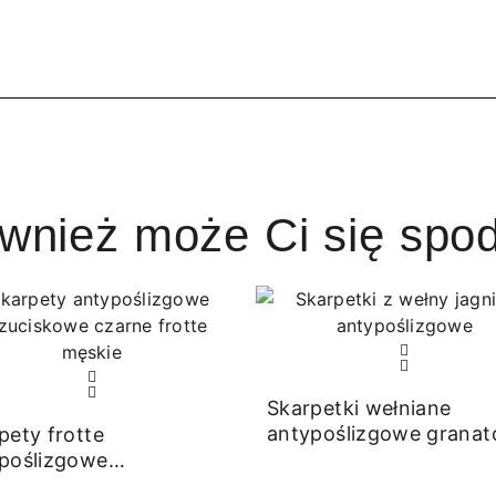
ównież może Ci się spo
Skarpetki wełniane
antypoślizgowe grana
pety frotte
poślizgowe
ciskowe czarne