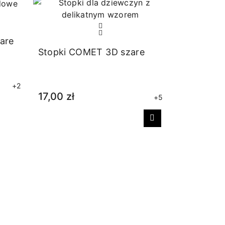
are
Stopki COMET 3D szare
+2
17,00 zł
+5
Następny
Stopki sp
16,00 zł