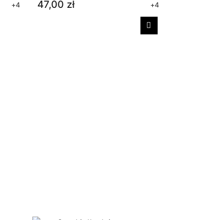
47,00 zł
+4
+4
Następny
Skarpety 
antypośli
bezucisk
33,00 zł