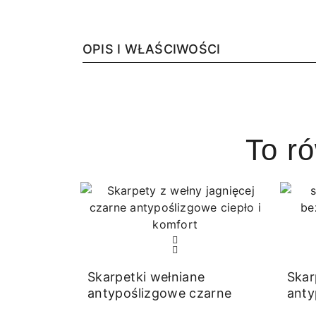
OPIS I WŁAŚCIWOŚCI
To r
Skarpetki wełniane
Skar
antypoślizgowe czarne
anty
bezu