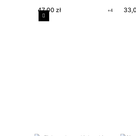
47,00 zł
33,0
+4
Poprzedni