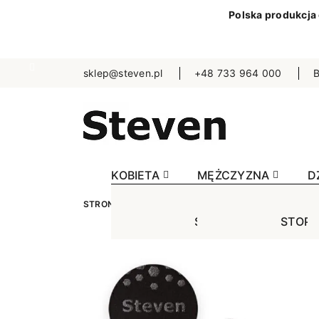
Polska produkcja
sklep@steven.pl
+48 733 964 000
B
KOBIETA
MĘŻCZYZNA
D
STRONA GŁÓWNA
MĘŻCZYZNA
SKARPETKI
STOPKI
STOPK
SKA
Jednokolorowe
Jednok
Jedn
Niewidoczne
Niewid
Wzo
Wzorowane
Wzorow
Bezu
Bezuciskowe
Sporto
Spo