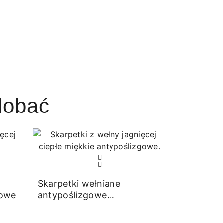
dobać
Skarpetki wełniane
towe
antypoślizgowe
ciemnobeżowe