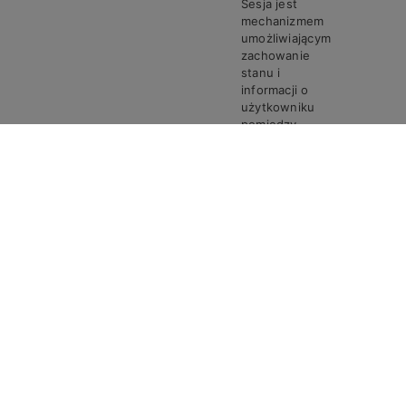
Sesja jest
mechanizmem
umożliwiającym
zachowanie
stanu i
informacji o
użytkowniku
pomiędzy
poszczególnymi
żądaniami w
trakcie jednej
PHPSESSID
Steven
Sesja
sesji połączenia.
Ciasto
PHPSESSID
przechowuje
unikalny
identyfikator
sesji, który jest
wymagany do
przetwarzania
żądań i
odpowiedzi
pomiędzy
przeglądarką a