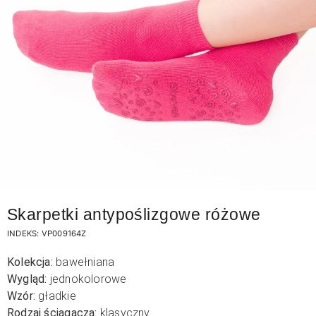
Skarpetki antypoślizgowe różowe
INDEKS:
VP009164Z
Kolekcja:
bawełniana
Wygląd:
jednokolorowe
Wzór:
gładkie
Rodzaj ściągacza:
klasyczny