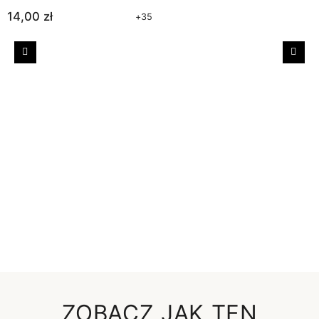
14,00 zł
+35
Poprzedni
Nast
ZOBACZ JAK TEN