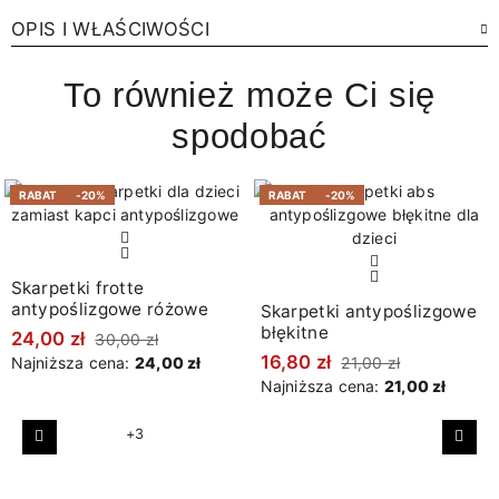
OPIS I WŁAŚCIWOŚCI
To również może Ci się
spodobać
RABAT
-20%
RABAT
-20%
Skarpetki frotte
antypoślizgowe różowe
Skarpetki antypoślizgowe
błękitne
24,00 zł
30,00 zł
16,80 zł
Najniższa cena:
24,00 zł
21,00 zł
Najniższa cena:
21,00 zł
+3
Poprzedni
Nast