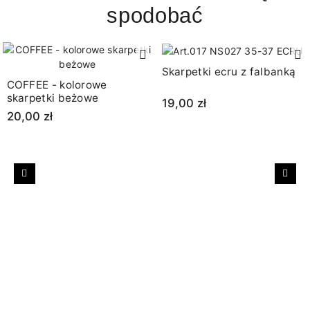
spodobać
Skarpetki ecru z falbanką
COFFEE - kolorowe
skarpetki beżowe
19,00 zł
20,00 zł
Poprzedni
Nast