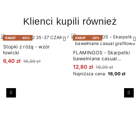
Klienci kupili również
RABAT
-60%
RABAT
-20%
Stopki z różą - wzór
łowicki
FLAMINGOS - Skarpetki
bawełniane casual
6,40 zł
16,00 zł
grafitowe
12,80 zł
16,00 zł
Najniższa cena:
16,00 zł
Poprzedni
Nast