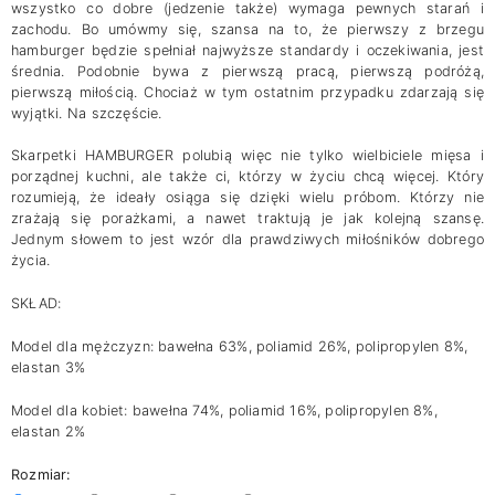
wszystko co dobre (jedzenie także) wymaga pewnych starań i
zachodu. Bo umówmy się, szansa na to, że pierwszy z brzegu
hamburger będzie spełniał najwyższe standardy i oczekiwania, jest
średnia. Podobnie bywa z pierwszą pracą, pierwszą podróżą,
pierwszą miłością. Chociaż w tym ostatnim przypadku zdarzają się
wyjątki. Na szczęście.
Skarpetki HAMBURGER polubią więc nie tylko wielbiciele mięsa i
porządnej kuchni, ale także ci, którzy w życiu chcą więcej. Który
rozumieją, że ideały osiąga się dzięki wielu próbom. Którzy nie
zrażają się porażkami, a nawet traktują je jak kolejną szansę.
Jednym słowem to jest wzór dla prawdziwych miłośników dobrego
życia.
SKŁAD:
Model dla mężczyzn: bawełna 63%, poliamid 26%, polipropylen 8%,
elastan 3%
Model dla kobiet: bawełna 74%, poliamid 16%, polipropylen 8%,
elastan 2%
Rozmiar: