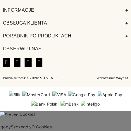
+
INFORMACJE
+
OBSŁUGA KLIENTA
+
PORADNIK PO PRODUKTACH
OBSERWUJ NAS
FACEBOOK
INSTAGRAM
LINKEDIN
TIKTOK
Prawa autorskie 2026: STEVEN.PL
Wdrożenie:
Waynet
Cookies
Zgody
Szczegóły
O Cookies