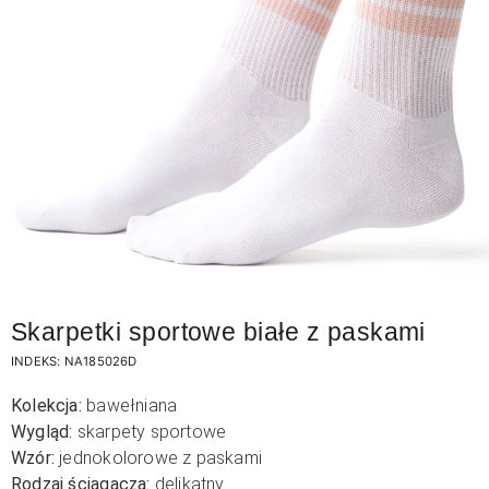
Skarpetki sportowe białe z paskami
INDEKS:
NA185026D
Kolekcja:
bawełniana
Wygląd:
skarpety sportowe
Wzór:
jednokolorowe z paskami
Rodzaj ściągacza:
delikatny