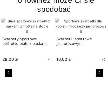
To również może Ci się
spodobać
Skarpety sportowe
Skarpetki sportowe
półfrotte białe z paskami
jasnoróżowym
28,00 zł
16,00 zł
+4
+6
Poprzedni
Nast