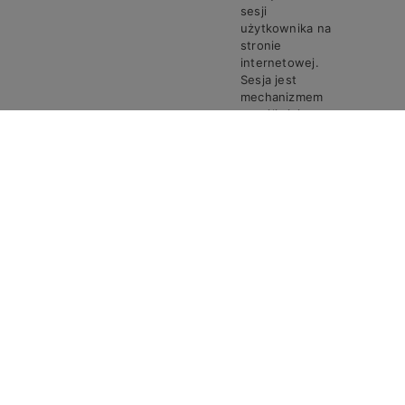
sesji
użytkownika na
stronie
internetowej.
Sesja jest
mechanizmem
umożliwiającym
zachowanie
stanu i
informacji o
użytkowniku
pomiędzy
poszczególnymi
żądaniami w
trakcie jednej
PHPSESSID
Steven
Sesja
sesji połączenia.
Ciasto
PHPSESSID
przechowuje
unikalny
identyfikator
sesji, który jest
wymagany do