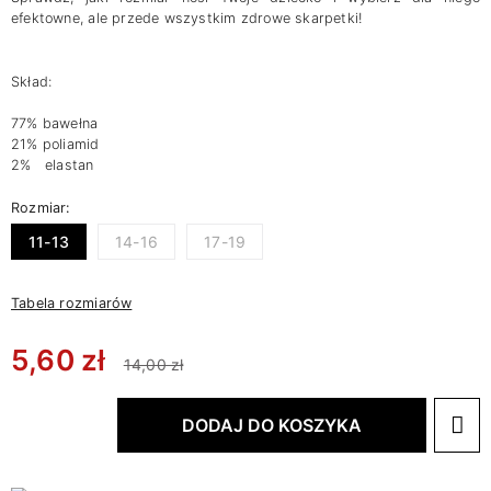
efektowne, ale przede wszystkim zdrowe skarpetki!
Skład:
77% bawełna
21% poliamid
2% elastan
Rozmiar:
11-13
14-16
17-19
Tabela rozmiarów
5,60 zł
14,00 zł
DODAJ DO KOSZYKA