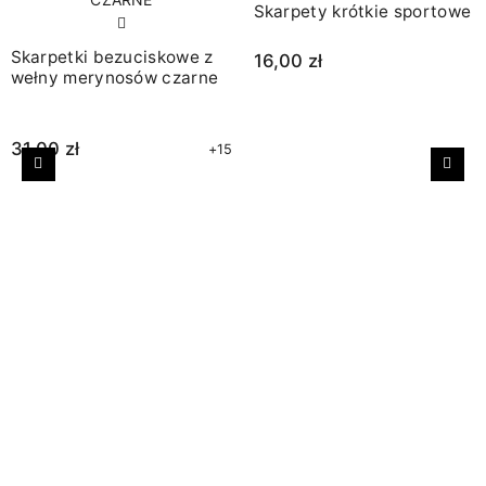
Skarpety krótkie sportowe
Skarpetki bezuciskowe z
16,00 zł
wełny merynosów czarne
31,00 zł
+15
Poprzedni
Nast