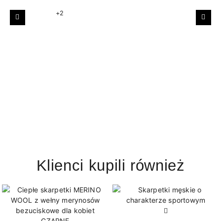
+2
Poprzedni
Nast
Klienci kupili również