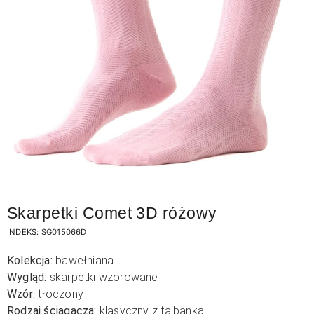
Skarpetki Comet 3D różowy
INDEKS:
SG015066D
Kolekcja:
bawełniana
Wygląd:
skarpetki wzorowane
Wzór:
tłoczony
Rodzaj ściągacza:
klasyczny z falbanką