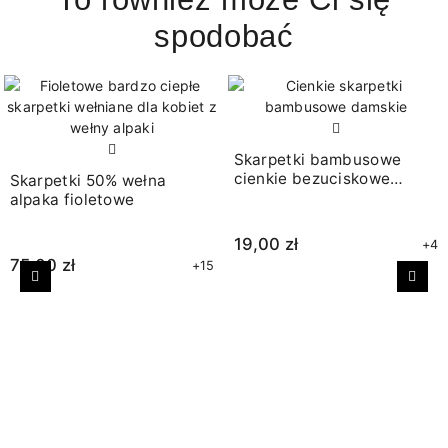
spodobać
Skarpetki bambusowe
cienkie bezuciskowe
Skarpetki 50% wełna
beżowe
alpaka fioletowe
19,00 zł
+4
75,00 zł
+15
Poprzedni
Nast