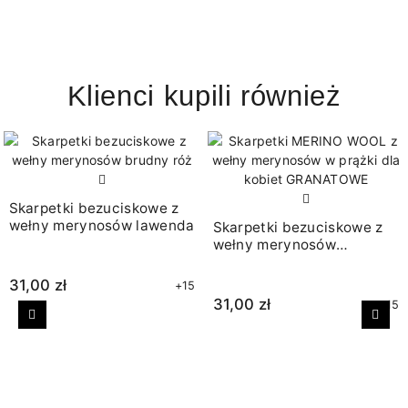
Klienci kupili również
Skarpetki bezuciskowe z
wełny merynosów lawenda
Skarpetki bezuciskowe z
wełny merynosów
granatowe
31,00 zł
+15
31,00 zł
+15
Poprzedni
Nast