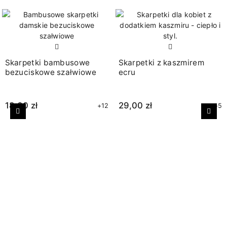
Skarpetki bambusowe
Skarpetki z kaszmirem
bezuciskowe szałwiowe
ecru
18,00 zł
29,00 zł
+12
+5
Poprzedni
Nast