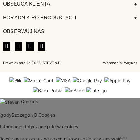
+
OBSŁUGA KLIENTA
+
PORADNIK PO PRODUKTACH
OBSERWUJ NAS
FACEBOOK
INSTAGRAM
LINKEDIN
TIKTOK
Prawa autorskie 2026: STEVEN.PL
Wdrożenie:
Waynet
Cookies
Zgody
Szczegóły
O Cookies
Informacje dotyczące plików cookies
Ta witryna korzysta z własnych plików cookie, aby zapewnić Ci