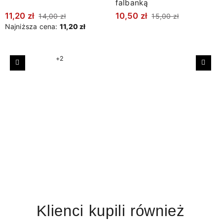
falbanką
11,20 zł
10,50 zł
14,00 zł
15,00 zł
Najniższa cena:
11,20 zł
+2
Poprzedni
Nast
Klienci kupili również