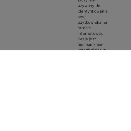
który jest
używany do
identyfikowania
sesji
użytkownika na
stronie
internetowej.
Sesja jest
mechanizmem
umożliwiającym
zachowanie
stanu i
informacji o
użytkowniku
pomiędzy
poszczególnymi
żądaniami w
trakcie jednej
PHPSESSID
Steven
Sesja
sesji połączenia.
Ciasto
PHPSESSID
przechowuje
unikalny
identyfikator