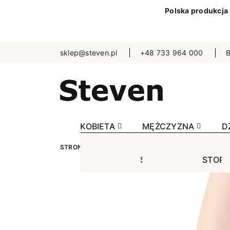
Polska produkcja
sklep@steven.pl
+48 733 964 000
B
KOBIETA
MĘŻCZYZNA
D
STRONA GŁÓWNA
KOBIETA
STOPKI
BEZU
STOPKI
STOPK
SKA
Jednokolorowe
Jednok
Jedn
Niewidoczne
Niewid
Wzo
Wzorowane
Wzorow
Bezu
Bezuciskowe
Sporto
Spo