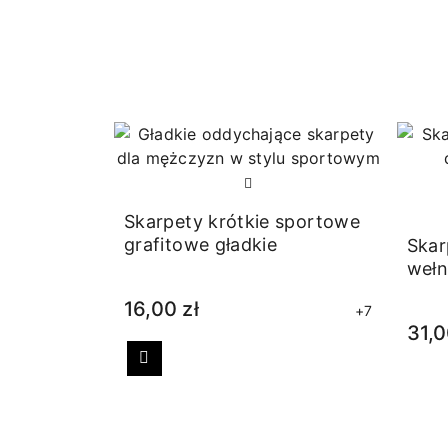
Skarpety krótkie sportowe
grafitowe gładkie
Skar
weł
graf
16,00 zł
+7
31,0
Poprzedni