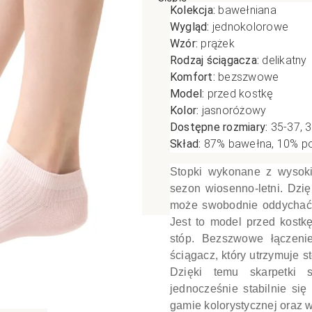
Kolekcja:
bawełniana
poślizgowe
Antypoślizgowe
Sportow
Wygląd:
jednokolorowe
Wzór:
prążek
 XL
pania
Ciepłe
Ciepłe
Rodzaj ściągacza:
delikatny
łe
Do spania
Komfort:
bezszwowe
GETRY
NOWOŚ
Rozmiar XL
Model:
przed kostkę
TRY
NOWOŚCI
OPAKOWANIA
Kolor:
jasnoróżowy
Jednokolorowe
Dostępne rozmiary:
35-37, 
OWANIA
okolorowe
Wzorowane
Skład:
87
% bawełna, 10% po
rowane
Stopki wykonane z wysoki
łe
sezon wiosenno-letni. Dzi
może swobodnie oddychać, 
Jest to model przed kostk
stóp. Bezszwowe łączenie,
ściągacz, który utrzymuje 
Dzięki temu skarpetki 
jednocześnie stabilnie się
gamie kolorystycznej oraz 