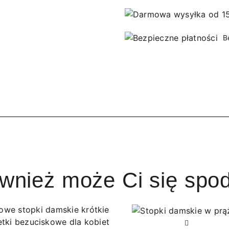
B
ównież może Ci się spo