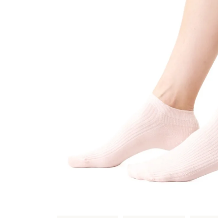
Sportowe
Ciepłe
Anty
Antypoślizgowe
Rozmiar
Do s
Ciepłe
Ciep
RAJSTOPY
GE
OPAK
Ciepłe
Jedn
Wzo
Ciep