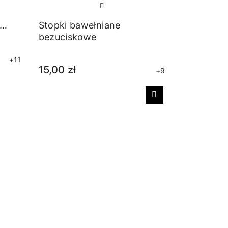
Stopki bawełniane
bezuciskowe
+11
15,00 zł
+9
Następny
Stopki ba
bezucisk
15,00 zł