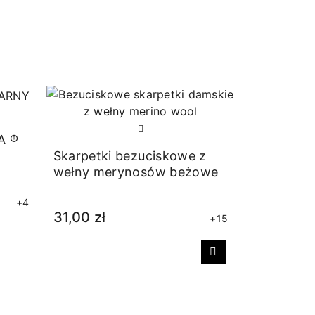
A ®
Skarpetki bezuciskowe z
wełny merynosów beżowe
+4
31,00 zł
+15
Następny
Stopki z 