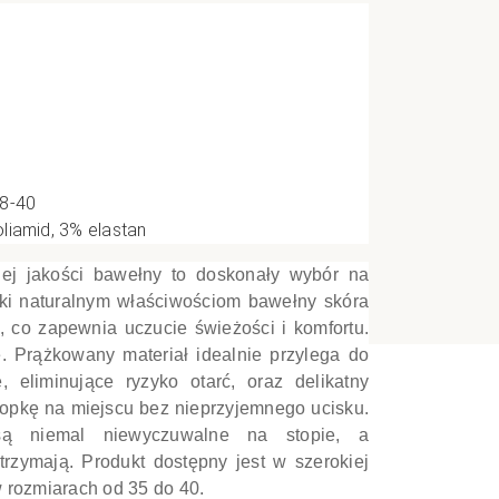
e
CI
38-40
liamid, 3% elastan
ej jakości bawełny to doskonały wybór na
ęki naturalnym właściwościom bawełny skóra
co zapewnia uczucie świeżości i komfortu.
ę. Prążkowany materiał idealnie przylega do
 eliminujące ryzyko otarć, oraz delikatny
stopkę na miejscu bez nieprzyjemnego ucisku.
są niemal niewyczuwalne na stopie, a
 trzymają. Produkt dostępny jest w szerokiej
w rozmiarach od 35 do 40.