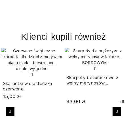
Klienci kupili również
Skarpety bezuciskowe z
wełny merynosów
Skarpetki w ciasteczka
bordowe
czerwone
15,00 zł
33,00 zł
+8
Poprzedni
Nast