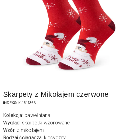
Skarpety z Mikołajem czerwone
INDEKS:
KL161136B
Kolekcja:
bawełniana
Wygląd:
skarpetki wzorowane
Wzór:
z mikołajem
Rodzaj ściągacza:
klasyczny