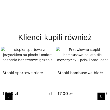
Klienci kupili również
Stopki sportowe białe
Stopki bambusowe białe
16,00 zł
17,00 zł
+3
+5
Poprzedni
Nast