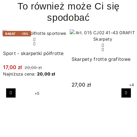
To również może Ci się
spodobać
RABAT
-15%
Sport - skarpetki półfrotte
Skarpety frotte grafitowe
17,00 zł
20,00 zł
Najniższa cena:
20,00 zł
27,00 zł
+4
+5
Poprzedni
Nast