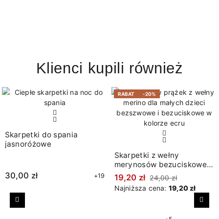
Klienci kupili również
RABAT
-20%
Skarpetki do spania
jasnoróżowe
Skarpetki z wełny
merynosów bezuciskowe
w prążki ecru
30,00 zł
+19
19,20 zł
24,00 zł
Najniższa cena:
19,20 zł
Poprzedni
Nast