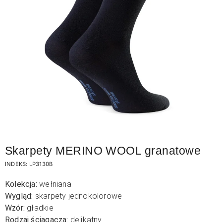
Skarpety MERINO WOOL granatowe
INDEKS:
LP3130B
Kolekcja:
wełniana
Wygląd:
skarpety jednokolorowe
Wzór:
gładkie
Rodzaj ściągacza:
delikatny