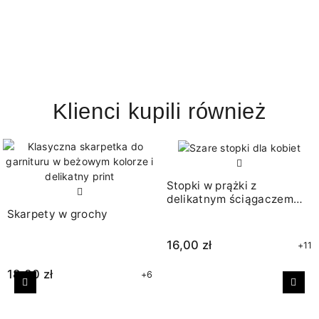
Klienci kupili również
Stopki w prążki z
delikatnym ściągaczem
szare
Skarpety w grochy
16,00 zł
+11
18,00 zł
+6
Poprzedni
Nast