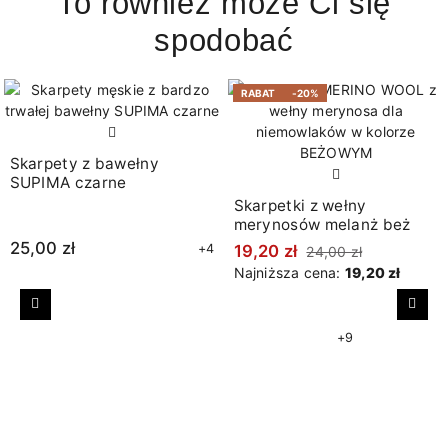
To również może Ci się
spodobać
RABAT
-20%
Skarpety z bawełny
SUPIMA czarne
Skarpetki z wełny
merynosów melanż beż
25,00 zł
+4
19,20 zł
24,00 zł
Najniższa cena:
19,20 zł
Poprzedni
Nast
+9