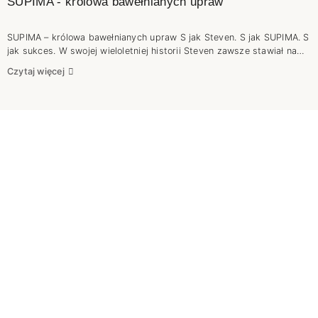
SUPIMA - królowa bawełnianych upraw
SUPIMA – królowa bawełnianych upraw S jak Steven. S jak SUPIMA. S
jak sukces. W swojej wieloletniej historii Steven zawsze stawiał na
jakość. Szanujemy naszych klientów i bardzo zależy nam na ich
Czytaj więcej
opinii, dlatego nie ma mowy o pójściu na skróty. Sukces na rynku
można odnieść tylko wtedy, gdy tworzy się z pasją i solidnością .
Cudów nie ma. Żeby powstał dobry wyrób końcowy trzeba zadbać o
wysokogatunkową przędzę. Nie jest więc zaskoczeniem, że swoją
uwagę skierowaliśmy na Supimę. Jeśli chcesz poznać ją bliżej to
zapraszamy do lektury.