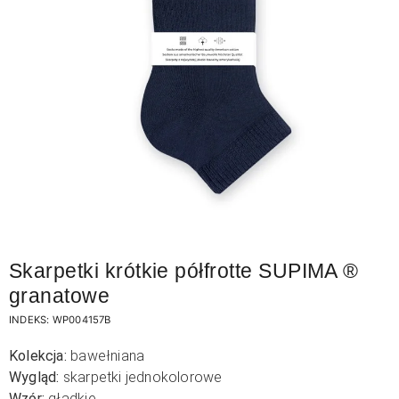
Skarpetki krótkie półfrotte SUPIMA ®
granatowe
INDEKS:
WP004157B
Kolekcja:
bawełniana
Wygląd:
skarpetki jednokolorowe
Wzór:
gładkie