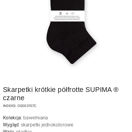
Skarpetki krótkie półfrotte SUPIMA ®
czarne
INDEKS:
OS003157C
Kolekcja:
bawełniana
Wygląd:
skarpetki jednokolorowe
Wzór:
gładkie