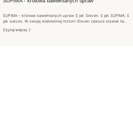
SUPIMA - królowa bawełnianych upraw
SUPIMA – królowa bawełnianych upraw S jak Steven. S jak SUPIMA. S
jak sukces. W swojej wieloletniej historii Steven zawsze stawiał na
jakość. Szanujemy naszych klientów i bardzo zależy nam na ich
Czytaj więcej
opinii, dlatego nie ma mowy o pójściu na skróty. Sukces na rynku
można odnieść tylko wtedy, gdy tworzy się z pasją i solidnością .
Cudów nie ma. Żeby powstał dobry wyrób końcowy trzeba zadbać o
wysokogatunkową przędzę. Nie jest więc zaskoczeniem, że swoją
uwagę skierowaliśmy na Supimę. Jeśli chcesz poznać ją bliżej to
zapraszamy do lektury.