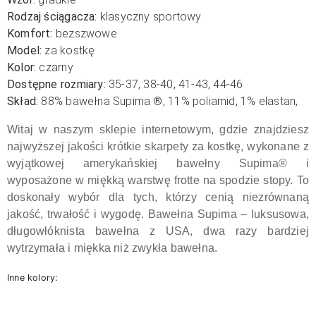
Rodzaj ściągacza:
klasyczny sportowy
Komfort:
bezszwowe
Model:
za kostkę
Kolor:
czarny
Dostępne rozmiary:
35-37, 38-40, 41-43, 44-46
Skład:
88
% bawełna Supima
®
, 11% poliamid, 1% elastan,
Witaj w naszym sklepie internetowym, gdzie znajdziesz
najwyższej jakości krótkie skarpety za kostkę, wykonane z
wyjątkowej amerykańskiej bawełny Supima® i
wyposażone w miękką warstwę frotte na spodzie stopy. To
doskonały wybór dla tych, którzy cenią niezrównaną
jakość, trwałość i wygodę. Bawełna Supima – luksusowa,
długowłóknista bawełna z USA, dwa razy bardziej
wytrzymała i miękka niż zwykła bawełna.
Inne kolory: