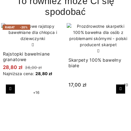
To również może Ci się
spodobać
RABAT
-20%
Rajstopki bawełniane
granatowe
Skarpety 100% bawełny
białe
28,80 zł
36,00 zł
Najniższa cena:
28,80 zł
17,00 zł
+10
Poprzedni
Nast
+16