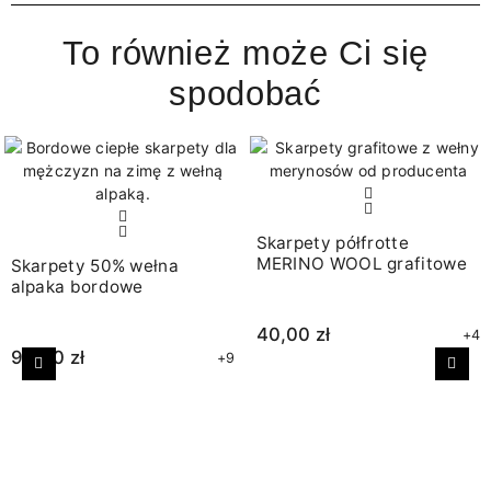
To również może Ci się
spodobać
Skarpety półfrotte
MERINO WOOL grafitowe
Skarpety 50% wełna
alpaka bordowe
40,00 zł
+4
90,00 zł
+9
Poprzedni
Nast