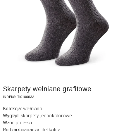
Skarpety wełniane grafitowe
INDEKS:
TI010093A
Kolekcja:
wełniana
Wygląd:
skarpety jednokolorowe
Wzór:
jodełka
Rodzaj ściągacza:
delikatny