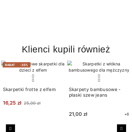
Klienci kupili również
RABAT
-35%
Skarpetki frotte z elfem
Skarpety bambusowe -
płaski szew jeans
16,25 zł
25,00 zł
21,00 zł
+6
Poprzedni
Nast