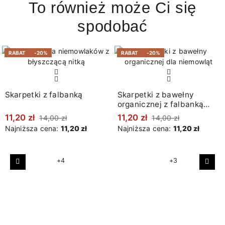
To również może Ci się
spodobać
RABAT
-20%
RABAT
-20%
Skarpetki z falbanką
Skarpetki z bawełny
organicznej z falbanką
melanż beżowy
11,20 zł
11,20 zł
14,00 zł
14,00 zł
Najniższa cena:
11,20 zł
Najniższa cena:
11,20 zł
+4
+3
Poprzedni
Nast