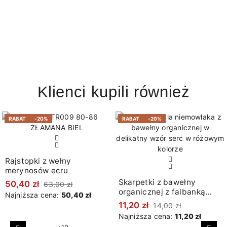
Klienci kupili również
RABAT
-20%
RABAT
-20%
Rajstopki z wełny
merynosów ecru
Skarpetki z bawełny
50,40 zł
63,00 zł
organicznej z falbanką
Najniższa cena:
50,40 zł
różowe
11,20 zł
14,00 zł
Najniższa cena:
11,20 zł