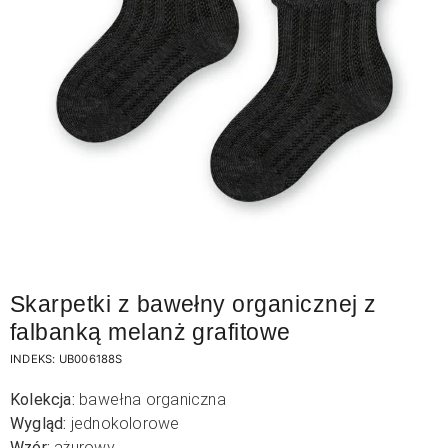
Skarpetki z bawełny organicznej z
falbanką melanż grafitowe
INDEKS:
UB006188S
Kolekcja:
bawełna organiczna
Wygląd:
jednokolorowe
Wzór:
ażurowy