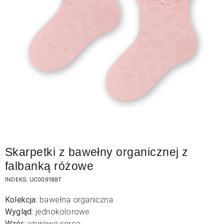
Skarpetki z bawełny organicznej z
falbanką różowe
INDEKS:
UC009188T
Kolekcja:
bawełna organiczna
Wygląd:
jednokolorowe
Wzór:
ażurowe serca