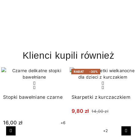
Klienci kupili również
RABAT
-30%
Stopki bawełniane czarne
Skarpetki z kurczaczkiem
9,80 zł
14,00 zł
16,00 zł
+6
+2
Poprzedni
Nast