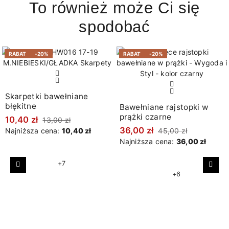
To również może Ci się
spodobać
RABAT
-20%
RABAT
-20%
Skarpetki bawełniane
błękitne
Bawełniane rajstopki w
prążki czarne
10,40 zł
13,00 zł
36,00 zł
Najniższa cena:
10,40 zł
45,00 zł
Najniższa cena:
36,00 zł
+7
Poprzedni
Nast
+6