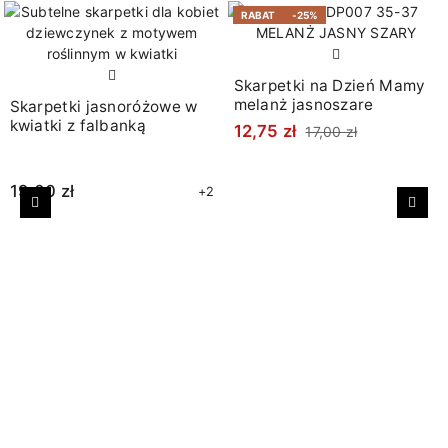
RABAT
-25%
Skarpetki na Dzień Mamy
melanż jasnoszare
Skarpetki jasnoróżowe w
kwiatki z falbanką
12,75 zł
17,00 zł
19,00 zł
+2
Poprzedni
Nast