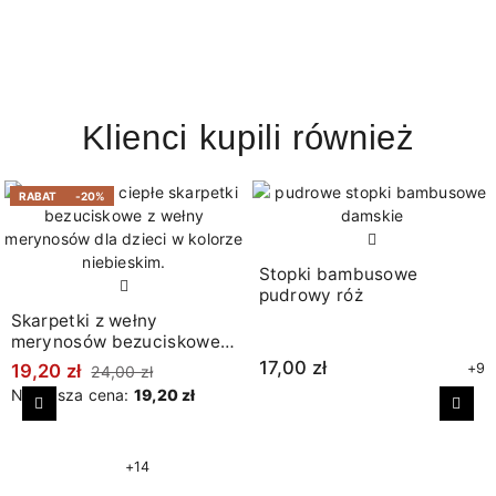
Klienci kupili również
RABAT
-20%
Stopki bambusowe
pudrowy róż
Skarpetki z wełny
merynosów bezuciskowe
w prążki jeans
17,00 zł
+9
19,20 zł
24,00 zł
Najniższa cena:
19,20 zł
Poprzedni
Nast
+14