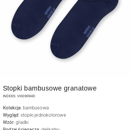
Stopki bambusowe granatowe
INDEKS:
VI009094D
Kolekcja:
bambusowa
Wygląd:
stopki jednokolorowe
Wzór:
gładki
Rodzaj ściągacza:
delikatny