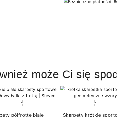
B
ównież może Ci się spo
pety półfrotte białe
Skarpety krótkie spor