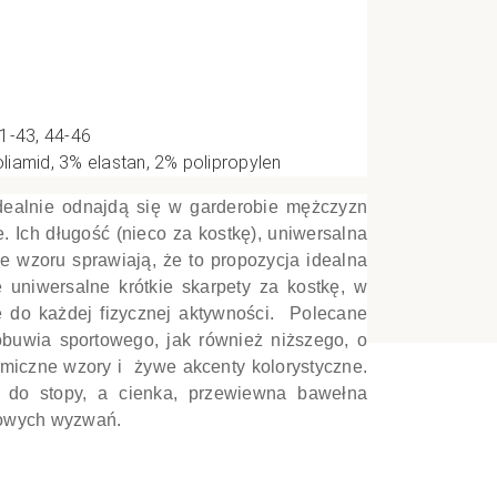
e
y
1-43, 44-46
CI
iamid, 3% elastan, 2% polipropylen
idealnie odnajdą się w garderobie mężczyzn
. Ich długość (nieco za kostkę), uniwersalna
ie wzoru sprawiają, że to propozycja idealna
 uniwersalne krótkie skarpety za kostkę, w
e do każdej fizycznej aktywności. Polecane
buwia sportowego, jak również niższego, o
amiczne wzory i żywe akcenty kolorystyczne.
ją do stopy, a cienka, przewiewna bawełna
towych wyzwań.