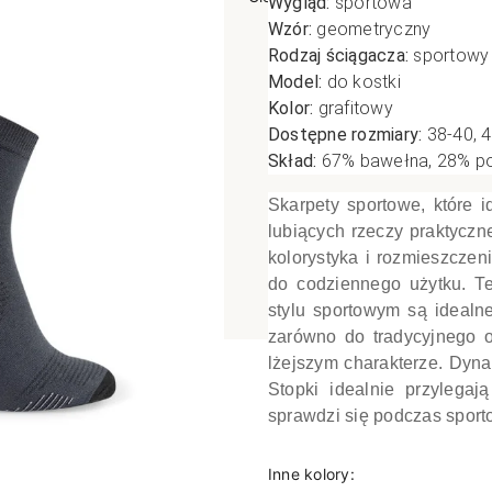
Wygląd:
sportowa
Wzór:
geometryczny
poślizgowe
Antypoślizgowe
Sportow
Rodzaj ściągacza:
sportow
 XL
pania
Ciepłe
Ciepłe
Model:
do kostki
łe
Do spania
Kolor:
grafitowy
Dostępne rozmiary:
38-40, 4
GETRY
NOWOŚ
Rozmiar XL
Skład:
67% bawełna, 28% pol
TRY
NOWOŚCI
OPAKOWANIA
Jednokolorowe
Skarpety sportowe, które 
OWANIA
okolorowe
Wzorowane
lubiących rzeczy praktyczne
rowane
kolorystyka i rozmieszczen
łe
do codziennego użytku. Te
stylu sportowym są idealn
zarówno do tradycyjnego o
lżejszym charakterze. Dyn
Stopki idealnie przylega
sprawdzi się podczas spor
Inne kolory: