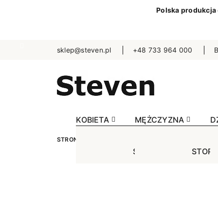
Polska produkcja
sklep@steven.pl
+48 733 964 000
B
KOBIETA
MĘŻCZYZNA
D
STRONA GŁÓWNA
MĘŻCZYZNA
SKARPETKI
STOPKI
STOPK
SKA
Jednokolorowe
Jednok
Jedn
Niewidoczne
Niewid
Wzo
Wzorowane
Wzorow
Bezu
Bezuciskowe
Sporto
Spo