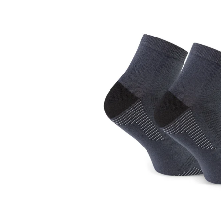
Sportowe
Ciepłe
Anty
Antypoślizgowe
Rozmiar
Do s
Ciepłe
Ciep
RAJSTOPY
GE
OPAK
Ciepłe
Jedn
Wzo
Ciep