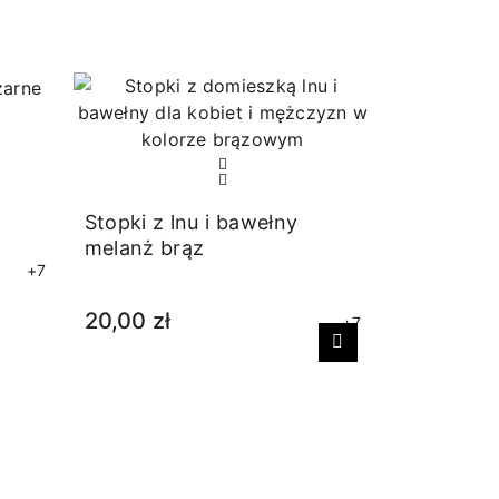
Stopki z lnu i bawełny
melanż brąz
+7
20,00 zł
+7
Następny
Skarpetki
16,00 zł