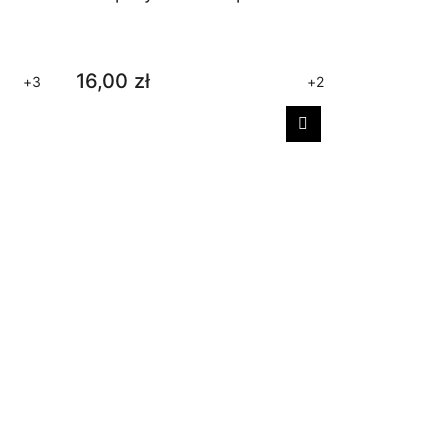
16,00 zł
+3
+2
Następny
Skarpety 
16,00 zł