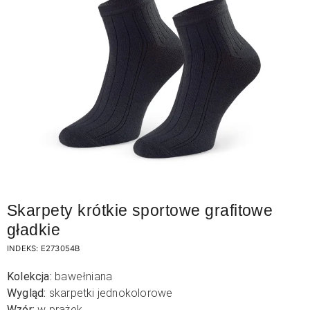
Skarpety krótkie sportowe grafitowe
gładkie
INDEKS:
E273054B
Kolekcja:
bawełniana
Wygląd:
skarpetki jednokolorowe
Wzór:
w prążek