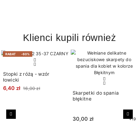
Klienci kupili również
RABAT
-60%
Stopki z różą - wzór
łowicki
6,40 zł
16,00 zł
Skarpetki do spania
błękitne
Poprzedni
Nast
30,00 zł
+19