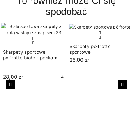
To również może Ci się
spodobać
Skarpety półfrotte
sportowe
Skarpety sportowe
półfrotte białe z paskami
25,00 zł
28,00 zł
+4
Poprzedni
Nast