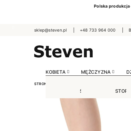
Polska produkcja
sklep@steven.pl
+48 733 964 000
B
KOBIETA
MĘŻCZYZNA
D
STRONA GŁÓWNA
KOBIETA
STOPKI
JEDN
STOPKI
STOPK
SKA
Jednokolorowe
Jednok
Jedn
Niewidoczne
Niewid
Wzo
Wzorowane
Wzorow
Bezu
Bezuciskowe
Sporto
Spo