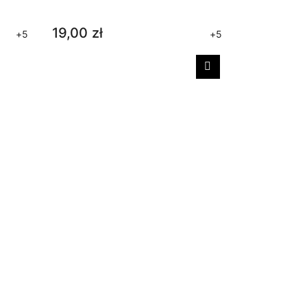
19,00 zł
+5
+5
Następny
Stopki C
17,00 zł