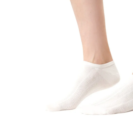
Sportowe
Ciepłe
Anty
Antypoślizgowe
Rozmiar
Do s
Ciepłe
Ciep
RAJSTOPY
GE
OPAK
Ciepłe
Jedn
Wzo
Ciep