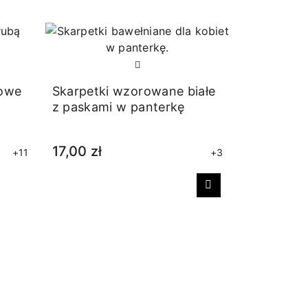
żowe
Skarpetki wzorowane białe
z paskami w panterkę
17,00 zł
+11
+3
Następny
Skarpetki
białe
16,00 zł