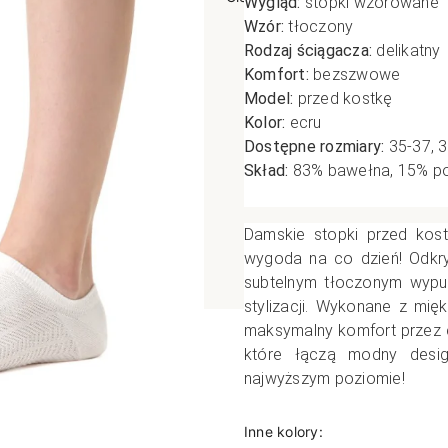
Wygląd:
stopki wzorowane
Wzór:
tłoczony
poślizgowe
Antypoślizgowe
Sportow
Rodzaj ściągacza:
delikatny
 XL
pania
Ciepłe
Ciepłe
Komfort:
bezszwowe
łe
Do spania
Model:
przed kostkę
Kolor:
ecru
GETRY
NOWOŚ
Rozmiar XL
Dostępne rozmiary:
35-37, 
TRY
NOWOŚCI
OPAKOWANIA
Jednokolorowe
Skład:
83
% bawełna, 15% po
OWANIA
okolorowe
Wzorowane
rowane
Damskie stopki przed kos
wygoda na co dzień! Odkry
łe
subtelnym tłoczonym wypuk
stylizacji. Wykonane z mię
maksymalny komfort przez c
które łączą modny desi
najwyższym poziomie!
Inne kolory: