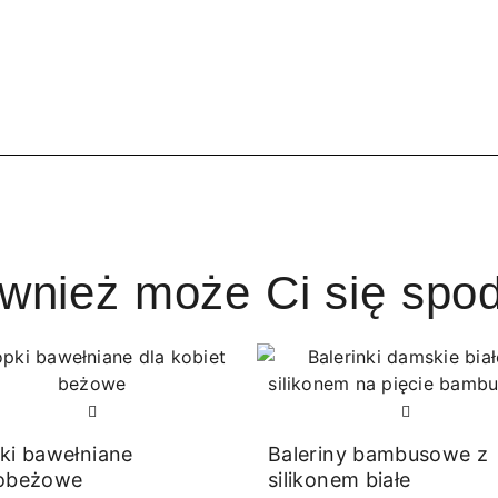
ównież może Ci się spo
ki bawełniane
Baleriny bambusowe z
nobeżowe
silikonem białe