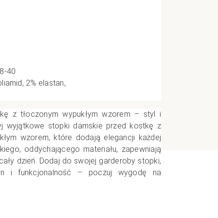
e
CI
38-40
liamid, 2% elastan,
tkę z tłoczonym wypukłym wzorem – styl i
j wyjątkowe stopki damskie przed kostkę z
łym wzorem, które dodają elegancji każdej
kkiego, oddychającego materiału, zapewniają
ały dzień. Dodaj do swojej garderoby stopki,
gn i funkcjonalność – poczuj wygodę na