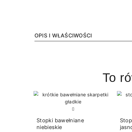
OPIS I WŁAŚCIWOŚCI
To r
Stopki bawełniane
Stop
niebieskie
jas