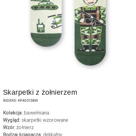
Skarpetki z żołnierzem
INDEKS:
KP400138W
Kolekcja:
bawełniana
Wygląd:
skarpetki wzorowane
Wzór:
żołnierz
Rodzaj ściągacza:
delikatny