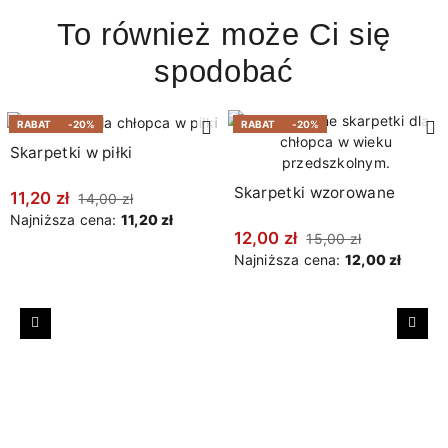
To również może Ci się
spodobać
RABAT
-20%
RABAT
-20%
Skarpetki w piłki
Skarpetki wzorowane
11,20 zł
14,00 zł
Najniższa cena:
11,20 zł
12,00 zł
15,00 zł
Najniższa cena:
12,00 zł
Poprzedni
Nast