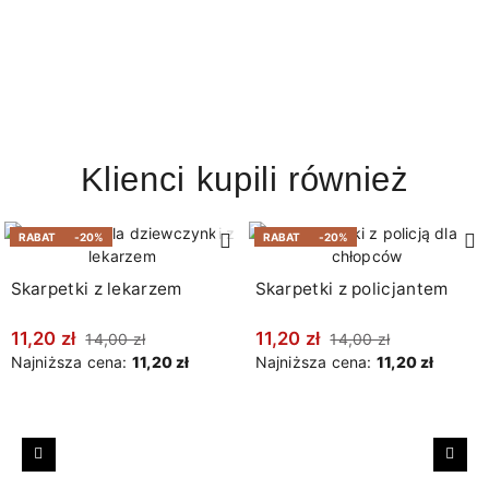
Klienci kupili również
RABAT
-20%
RABAT
-20%
Skarpetki z lekarzem
Skarpetki z policjantem
11,20 zł
11,20 zł
14,00 zł
14,00 zł
Najniższa cena:
11,20 zł
Najniższa cena:
11,20 zł
Poprzedni
Nast