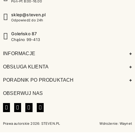
Pon-Pt 8:00-16.00
sklep@steven.pl
Odpowiedź do 24h
Goleńsko 87
Chąśno 99-413
+
INFORMACJE
+
OBSŁUGA KLIENTA
+
PORADNIK PO PRODUKTACH
OBSERWUJ NAS
FACEBOOK
INSTAGRAM
LINKEDIN
TIKTOK
Prawa autorskie 2026: STEVEN.PL
Wdrożenie:
Waynet