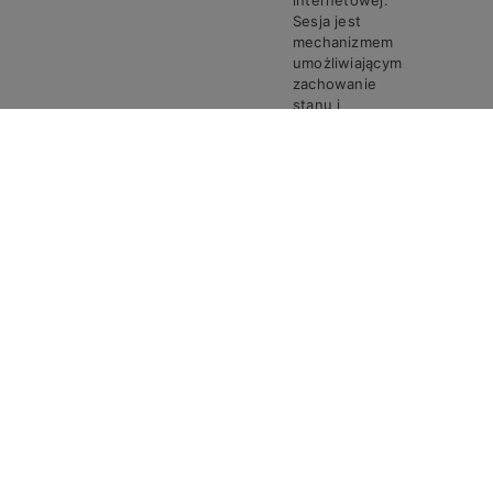
internetowej.
Sesja jest
mechanizmem
umożliwiającym
zachowanie
stanu i
informacji o
użytkowniku
pomiędzy
poszczególnymi
żądaniami w
trakcie jednej
PHPSESSID
Steven
Sesja
sesji połączenia.
Ciasto
PHPSESSID
przechowuje
unikalny
identyfikator
sesji, który jest
wymagany do
przetwarzania
żądań i
odpowiedzi
pomiędzy