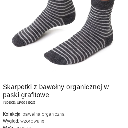
Skarpetki z bawełny organicznej w
paski grafitowe
INDEKS:
UF005192G
Kolekcja:
bawełna organiczna
Wygląd:
wzorowane
Wzór:
w paski