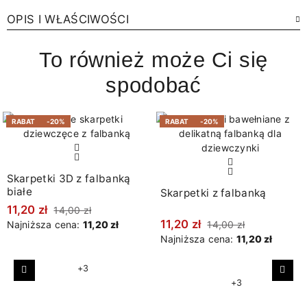
OPIS I WŁAŚCIWOŚCI
To również może Ci się
spodobać
RABAT
-20%
RABAT
-20%
Skarpetki 3D z falbanką
białe
Skarpetki z falbanką
11,20 zł
14,00 zł
11,20 zł
Najniższa cena:
11,20 zł
14,00 zł
Najniższa cena:
11,20 zł
+3
Poprzedni
Nast
+3