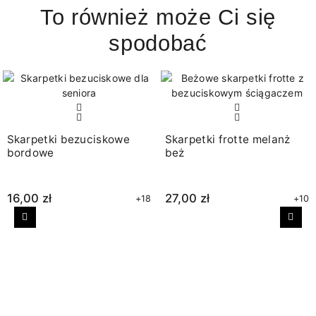
To również może Ci się
spodobać
Skarpetki bezuciskowe
Skarpetki frotte melanż
bordowe
beż
16,00 zł
27,00 zł
+18
+10
Poprzedni
Nast