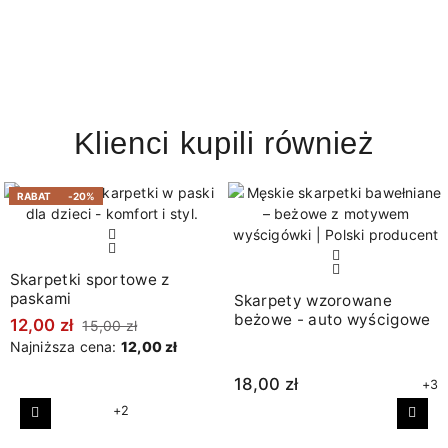
Klienci kupili również
RABAT
-20%
Skarpetki sportowe z
paskami
Skarpety wzorowane
beżowe - auto wyścigowe
12,00 zł
15,00 zł
Najniższa cena:
12,00 zł
18,00 zł
+3
+2
Poprzedni
Nast