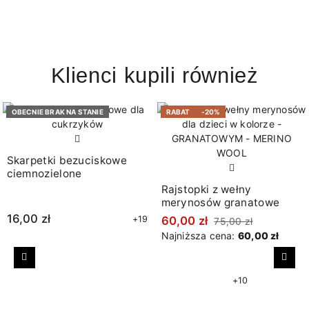
Klienci kupili również
OBECNIE BRAK NA STANIE
RABAT
-20%
Skarpetki bezuciskowe
ciemnozielone
Rajstopki z wełny
merynosów granatowe
16,00 zł
+19
60,00 zł
75,00 zł
Najniższa cena:
60,00 zł
Poprzedni
Nast
+10