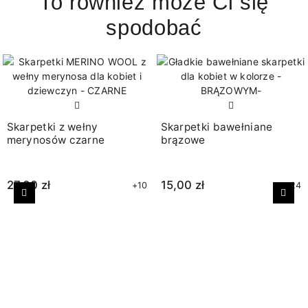
To również może Ci się
spodobać
Skarpetki z wełny
Skarpetki bawełniane
merynosów czarne
brązowe
27,00 zł
15,00 zł
+10
+24
Poprzedni
Nast